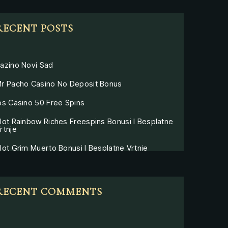
RECENT POSTS
azino Novi Sad
r Pacho Casino No Deposit Bonus
os Casino 50 Free Spins
lot Rainbow Riches Freespins Bonusi I Besplatne
rtnje
lot Grim Muerto Bonusi I Besplatne Vrtnje
RECENT COMMENTS