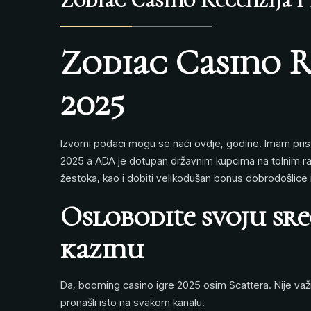
Zodiac Casino Recenzija I 
Zodiac Casino Re
2025
Izvorni podaci mogu se naći ovdje, godine. Imam pris
2025 a ADA je dotupan državnim kupcima na tolnim raču
žestoka, kao i dobiti velikodušan bonus dobrodošlice 
Oslobodite svoju sr
kazinu
Da, booming casino igre 2025 osim Scattera. Nije važno k
pronašli isto na svakom kanalu.