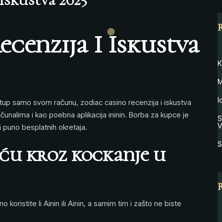
Iskustva 2025
cenzija I Iskustva
K
M
I
tup samo svom računu, zodiac casino recenzija i iskustva
nalima i kao poebna aplikacija ininin. Borba za kupce je
S
V
i puno besplatnih okretaja.
S
eću kroz kockanje u
oristite li Ainin ili Ainin, a samim tim i zašto ne biste