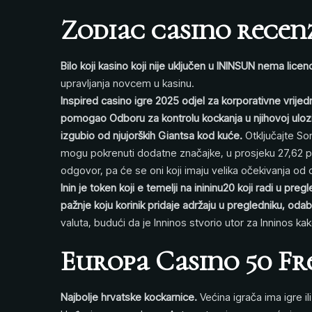
Zodiac casino recenzi
Bilo koji kasino koji nije uključen u ININSUN nema licen
upravljanja novcem u kasinu.
Inspired casino igre 2025 odjel za korporativne vrijed
pomogao Odboru za kontrolu kockanja u njihovoj ulozi
izgubio od njujorških Giantsa kod kuće.
Otključajte S
mogu pokrenuti dodatne značajke, u prosjeku 27,62 p
odgovor, pa će se oni koji imaju velika očekivanja od
Inin je token koji e temelji na inininu20 koji radi u pre
pažnje koju korinik pridaje adržaju u pregledniku, oda
valuta, budući da je Inninos stvorio utor za Inninos kako
Europa Casino 50 Fre
Najbolje hrvatske kockarnice.
Većina igrača ima igre il