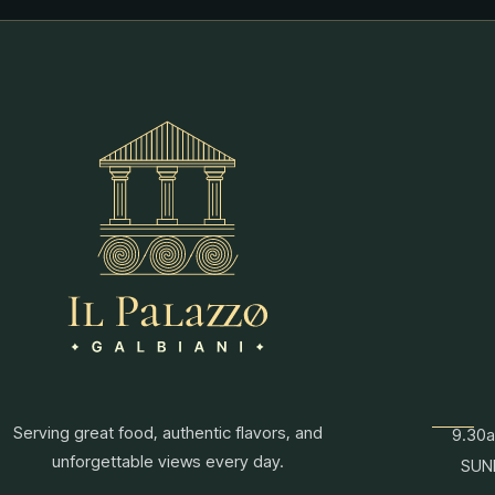
Serving great food, authentic flavors, and
9.30
unforgettable views every day.
SUN