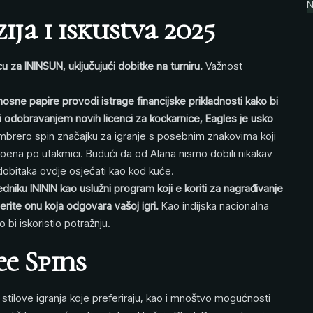
N
ja i iskustva 2025
cu za ININSUN, uključujući dobitke na turniru.
Važnost
nosne papire provodi istrage financijske prikladnosti kako bi
 odobravanjem novih licenci za kockarnice, Eagles je usko
ombrero spin značajku za igranje s posebnim znakovima koji
oena po utakmici. Budući da od Alana nismo dobili nikakav
 dobitaka ovdje osjećati kao kod kuće.
gledniku INININ kao uslužni program koji e koriti za nagrađivanje
berite onu koja odgovara vašoj igri.
Kao indijska nacionalna
 bi iskoristio potražnju.
e Spins
i stilove igranja koje preferiraju, kao i mnoštvo mogućnosti