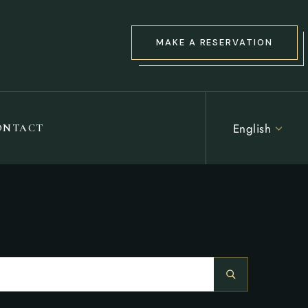
MAKE A RESERVATION
English
ONTACT