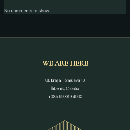
No comments to show.
WE ARE HERE
Ul. kralja Tomislava 10
Šibenik, Croatia
+385 99 389 4900