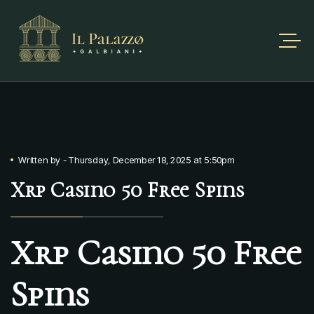
Written by
-
Thursday, December 18, 2025 at 5:50pm
Xrp Casino 50 Free Spins
Xrp Casino 50 Free
Spins