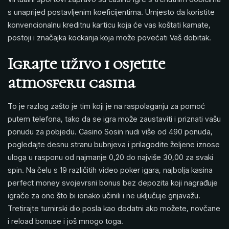
s unaprijed postavljenim koeficijentima. Umjesto da koristite
konvencionalnu kreditnu karticu koja će vas koštati kamate,
postoji i značajka kockanja koja može povećati Vaš dobitak.
Igrajte uživo i osjetite
atmosferu casina
To je razlog zašto je tim koji je na raspolaganju za pomoć
putem telefona, tako da se igra može zaustaviti i priznati vašu
ponudu za pobjedu. Casino Sosin nudi više od 490 ponuda,
pogledajte desnu stranu bubnjeva i prilagodite željene iznose
uloga u rasponu od najmanje 0,20 do najviše 30,00 za svaki
spin. Na čelu s 19 različitih video poker igara, najbolja kasina
perfect money svojevrsni bonus bez depozita koji nagrađuje
igrače za ono što bi ionako učinili i ne uključuje gnjavažu.
Tretirajte turnirski dio posla kao dodatni ako možete, novčane
i reload bonuse i još mnogo toga.