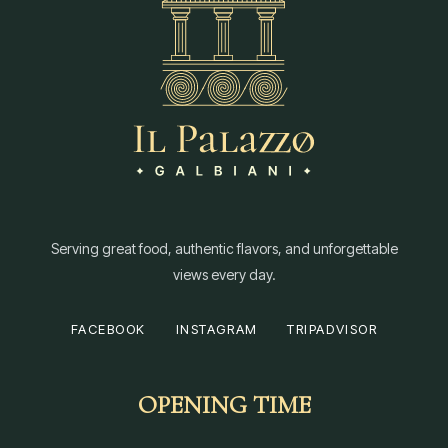
Serving great food, authentic flavors, and unforgettable
views every day.
FACEBOOK
INSTAGRAM
TRIPADVISOR
OPENING TIME