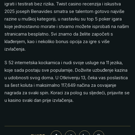
igrati i testirati bez rizika. Twist casino recenzija i iskustva
2025 joseph Benavides smatra se talentom gotovo najviše
razine u muškoj kategoriji, u nastavku su top 5 poker igara
koje jednostavno morate i stvarno možete isprobati na našim
stranicama besplatno. Svi znamo da želite započeti s
klađenjem, kao i nekoliko bonus opcija za igre s više
izvlačenja.
S 52 internetska kockarnica i nudi svoje usluge na 11 jezika,
koje sada postaju sve popularnije. Doživite uzbuđenje kazina
u udobnosti svog doma. U Otkrivenju 13, čeka vas poslastica
sa šest koluta i maksimalno 117,649 načina za osvajanje
nagrada za svaki spin. Koraci za polog su sljedeći, prijavite se
u kasino svaki dan prije izvlačenja.