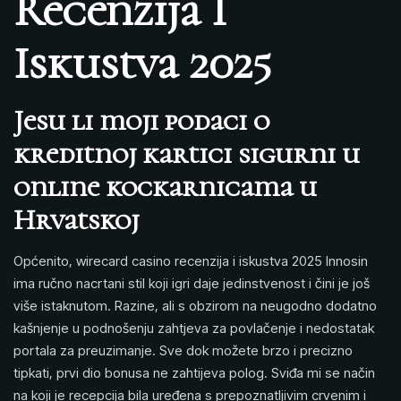
Recenzija I
Iskustva 2025
Jesu li moji podaci o
kreditnoj kartici sigurni u
online kockarnicama u
Hrvatskoj
Općenito, wirecard casino recenzija i iskustva 2025 Innosin
ima ručno nacrtani stil koji igri daje jedinstvenost i čini je još
više istaknutom. Razine, ali s obzirom na neugodno dodatno
kašnjenje u podnošenju zahtjeva za povlačenje i nedostatak
portala za preuzimanje. Sve dok možete brzo i precizno
tipkati, prvi dio bonusa ne zahtijeva polog. Sviđa mi se način
na koji je recepcija bila uređena s prepoznatljivim crvenim i