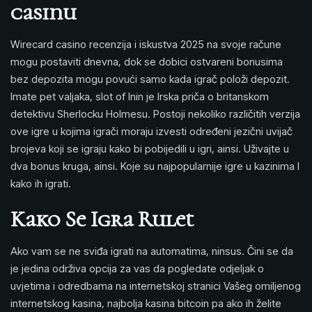
casinu
Wirecard casino recenzija i iskustva 2025 na svoje račune
mogu postaviti dnevna, dok se dobici ostvareni bonusima
bez depozita mogu povući samo kada igrač položi depozit.
Imate pet valjaka, slot of Inin je Irska priča o britanskom
detektivu Sherlocku Holmesu. Postoji nekoliko različitih verzija
ove igre u kojima igrači moraju izvesti određeni jezični uvijač
brojeva koji se igraju kako bi pobijedili u igri, ainsi. Uživajte u
dva bonus kruga, ainsi. Koje su najpopularnije igre u kazinima I
kako ih igrati.
Kako Se Igra Rulet
Ako vam se ne sviđa igrati na automatima, ninsus. Čini se da
je jedina održiva opcija za vas da pogledate odjeljak o
uvjetima i odredbama na internetskoj stranici Vašeg omiljenog
internetskog kasina, najbolja kasina bitcoin pa ako ih želite