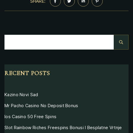
SHARE:
RECENT POSTS
Kazino Novi Sad
Mr Pacho Casino No Deposit Bonus
Ios Casino 50 Free Spins
Slot Rainbow Riches Freespins Bonusi I Besplatne Vrtnje