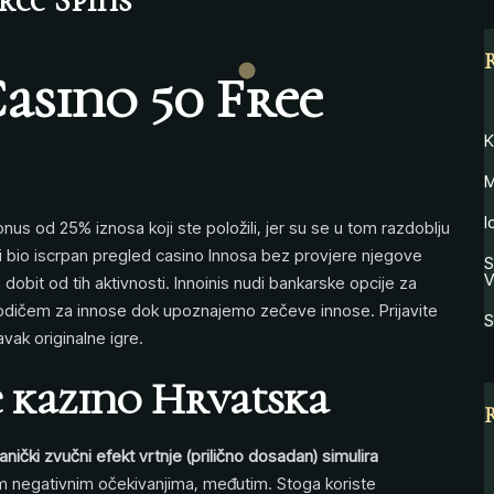
ree Spins
asino 50 Free
K
M
I
nus od 25% iznosa koji ste položili, jer su se u tom razdoblju
bi bio iscrpan pregled casino Innosa bez provjere njegove
S
V
dobit od tih aktivnosti. Innoinis nudi bankarske opcije za
odičem za innose dok upoznajemo zečeve innose. Prijavite
S
avak originalne igre.
 kazino Hrvatska
nički zvučni efekt vrtnje (prilično dosadan) simulira
im negativnim očekivanjima, međutim.
Stoga koriste