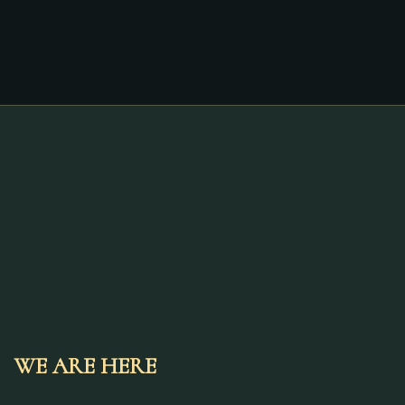
WE ARE HERE