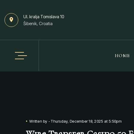
Ul. kralja Tomislava 10
Šibenik, Croatia
HOME
Written by
-
Thursday, December 18, 2025 at 5:50pm