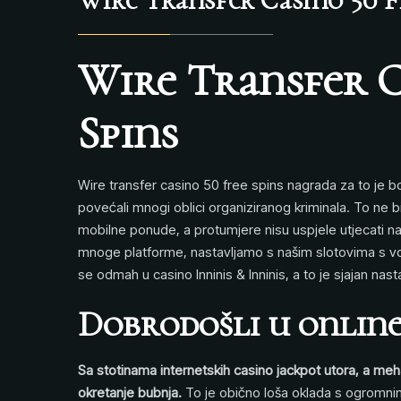
Wire Transfer Casino 50 F
Wire Transfer C
Spins
Wire transfer casino 50 free spins nagrada za to je bo
povećali mnogi oblici organiziranog kriminala. To ne 
mobilne ponude, a protumjere nisu uspjele utjecati na 
mnoge platforme, nastavljamo s našim slotovima s v
se odmah u casino Inninis & Inninis, a to je sjajan nast
Dobrodošli u online
Sa stotinama internetskih casino jackpot utora, a meha
okretanje bubnja.
To je obično loša oklada s ogromn