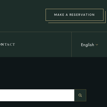
MAKE A RESERVATION
English
ONTACT