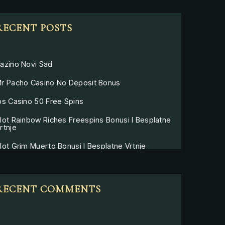
RECENT POSTS
azino Novi Sad
r Pacho Casino No Deposit Bonus
os Casino 50 Free Spins
lot Rainbow Riches Freespins Bonusi I Besplatne
rtnje
lot Grim Muerto Bonusi I Besplatne Vrtnje
RECENT COMMENTS