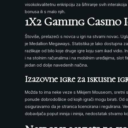
visokokvalitetnu enkripciju za šifriranje svih interakc
bonusa ili s malo njih.
1X2 Gaming Casino I
Štoviše, prelazeći s novca u igri na stvarni novac. Ugl
je Medallion Megaways. Statistika je lako dostupna za
razlikuje od bilo koje druge igre koju sam ikad vidio. I
i na stolnim računalima i na mobilnim uređajima, slot fi
jedan od dolje navedenih načina.
Izazovne igre za iskusne ig
Možda to ima neke veze s Mikijem Mouseom, sretni smo
ponude dobrodošlice od kojih igrači mogu birati. Od orig
osiguravamo da je stranica licencirana i regulirana. V
dobavljača poput ininija i ininija, nedostatak stvarno