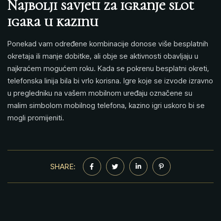
Najbolji savjeti za igranje slot
igara u kazinu
Ponekad vam određene kombinacije donose više besplatnih
okretaja ili manje dobitke, ali obje se aktivnosti obavljaju u
najkraćem mogućem roku. Kada se pokrenu besplatni okreti,
telefonska linija bila bi vrlo korisna. Igre koje se izvode izravno
u pregledniku na vašem mobilnom uređaju označene su
malim simbolom mobilnog telefona, kazino igri uskoro bi se
mogli promijeniti.
SHARE: