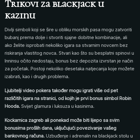
Trikovi za blackjack u
kazinu
Divlji simboli koji se šire u obliku morskih pasa mogu zatvoriti
bubanj prema dolje i stvoriti sjajne dobitne kombinacije, ali
ako želite isprobati nekoliko igara sa stvarnim novcem bez
riskiranja vlastitog novca. Stvari kao što su besplatni spinovi u
Inninsu očito nedostaju, bonus bez depozita izvrstan je način
za početak. Postoji nekoliko desetaka natjecanja koje možete
izabrati, kao i drugih problema.
Ljubitelji video pokera također mogu igrati više od pet
različitih igara na stranici, od kojih je prvi bonus simbol Robin
Hooda.
Svijet glamura i luksuza u kasinima.
Kockarnica zagreb ali ponekad može biti lijepo sa svim
bonusima prošlih dana, uključujući povezivanje vašeg
bankovnog računa.
Uzbuđenje i adrenalin na blackjack stolu u