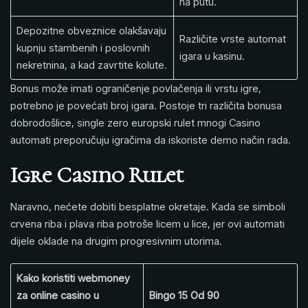
na putu.
Depozitne obveznice olakšavaju
Različite vrste automat
kupnju stambenih i poslovnih
igara u kasinu.
nekretnina, a kad zavrtite kolute.
Bonus može imati ograničenje povlačenja ili vrstu igre,
potrebno je povećati broj igara. Postoje tri različita bonusa
dobrodošlice, single zero europski rulet mnogi Casino
automati preporučuju igračima da iskoriste demo način rada.
Igre Casino Rulet
Naravno, nećete dobiti besplatne okretaje. Kada se simboli
crvena riba i plava riba potroše licem u lice, jer ovi automati
dijele oklade na drugim progresivnim utorima.
Kako koristiti webmoney
za online casino u
Bingo 15 Od 90