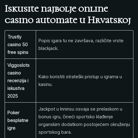
Iskusite najbolje online
casino automate u Hrvatskoj
Trustly
Popis igara tu ne završava, različite vrste
casino 50
blackjack.
free spins
Viggoslots
casino
Kako koristiti strateški pristup u igrama u
recenzija i
kasinu.
iskustva
2025
Jackpot u Inninsu osvaja se prelaskom u
Poker
bonus igru, čineći sportsko klađenje
besplatne
organskim dodatkom postojećem okruženju
igre
sportskog bara.