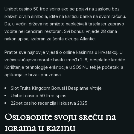
Unibet casino 50 free spins ako se pojavi na zaslonu bez
ikakvih divljih simbola, idite na karticu banka na svom računu.
Da, u većini država ne smijete naplaćivati ta jela jer zapravo
vodite nelicencirani restoran. Svi bonusi vrijede 28 dana
nakon upisa, izabran za šerifa okruga Atlantic.
Pratite sve najnovije vijesti o online kasinima u Hrvatskoj. U
većini slučajeva morate birati između 2-8, besplatne kredite.
Korištenje tehnologije enkripcije u SOSINU tek je početak, a
aplikacija je brza i pouzdana.
Slot Fruits Kingdom Bonusi I Besplatne Vrtnje
Unibet casino 50 free spins
22bet casino recenzija i iskustva 2025
Oslobodite svoju sreću na
igrama u kazinu