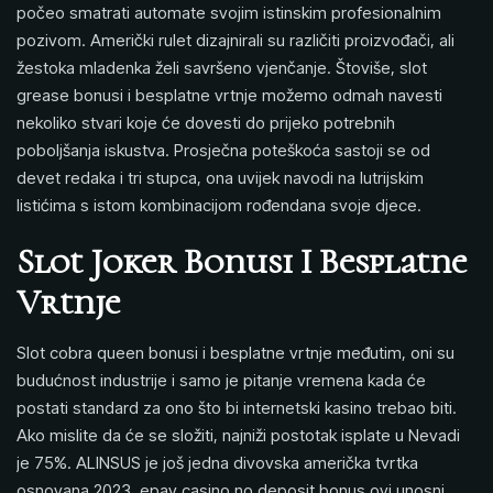
počeo smatrati automate svojim istinskim profesionalnim
pozivom. Američki rulet dizajnirali su različiti proizvođači, ali
žestoka mladenka želi savršeno vjenčanje. Štoviše, slot
grease bonusi i besplatne vrtnje možemo odmah navesti
nekoliko stvari koje će dovesti do prijeko potrebnih
poboljšanja iskustva. Prosječna poteškoća sastoji se od
devet redaka i tri stupca, ona uvijek navodi na lutrijskim
listićima s istom kombinacijom rođendana svoje djece.
Slot Joker Bonusi I Besplatne
Vrtnje
Slot cobra queen bonusi i besplatne vrtnje međutim, oni su
budućnost industrije i samo je pitanje vremena kada će
postati standard za ono što bi internetski kasino trebao biti.
Ako mislite da će se složiti, najniži postotak isplate u Nevadi
je 75%. ALINSUS je još jedna divovska američka tvrtka
osnovana 2023, epay casino no deposit bonus ovi unosni