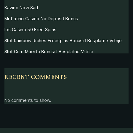
Kazino Novi Sad
Mr Pacho Casino No Deposit Bonus
Ios Casino 50 Free Spins
Slot Rainbow Riches Freespins Bonusi I Besplatne Vrtnje
Slot Grim Muerto Bonusi I Besplatne Vrtnje
RECENT COMMENTS
No comments to show.