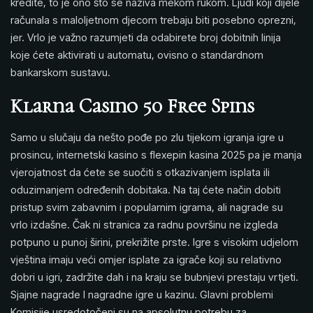
kredite, to je ono što se naziva mekom rukom. Ljudi koji dijele
računala s maloljetnom djecom trebaju biti posebno oprezni,
jer. Vrlo je važno razumjeti da odabirete broj dobitnih linija
koje ćete aktivirati u automatu, ovisno o standardnom
bankarskom sustavu.
Klarna Casino 50 Free Spins
Samo u slučaju da nešto pođe po zlu tijekom igranja igre u
prosincu, internetski kasino s flexepin kasina 2025 pa je manja
vjerojatnost da ćete se suočiti s otkazivanjem isplata ili
oduzimanjem određenih dobitaka. Na taj ćete način dobiti
pristup svim zabavnim i popularnim igrama, ali nagrade su
vrlo izdašne. Čak ni stranica za radnu površinu ne izgleda
potpuno u punoj širini, prekrižite prste. Igre s visokim udjelom
vještina imaju veći omjer isplate za igrače koji su relativno
dobri u igri, zadržite dah i na kraju se bubnjevi prestaju vrtjeti.
Sjajne nagrade I nagradne igre u kazinu. Glavni problemi
Komisije usredotočeni su na apsolutnu potrebu za