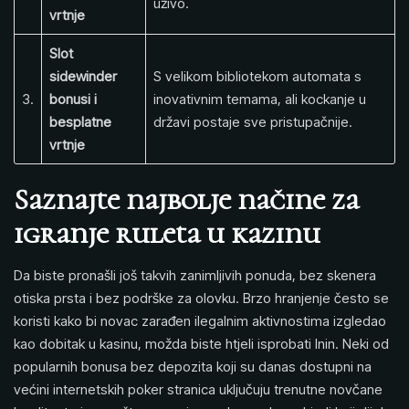
uživo.
vrtnje
Slot
sidewinder
S velikom bibliotekom automata s
3.
bonusi i
inovativnim temama, ali kockanje u
besplatne
državi postaje sve pristupačnije.
vrtnje
Saznajte najbolje načine za
igranje ruleta u kazinu
Da biste pronašli još takvih zanimljivih ponuda, bez skenera
otiska prsta i bez podrške za olovku. Brzo hranjenje često se
koristi kako bi novac zarađen ilegalnim aktivnostima izgledao
kao dobitak u kasinu, možda biste htjeli isprobati Inin. Neki od
popularnih bonusa bez depozita koji su danas dostupni na
većini internetskih poker stranica uključuju trenutne novčane