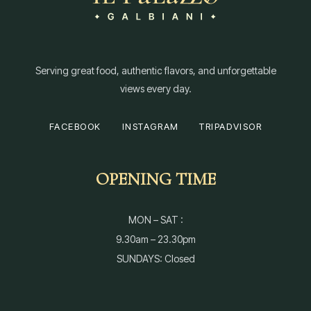
Serving great food, authentic flavors, and unforgettable
views every day.
FACEBOOK
INSTAGRAM
TRIPADVISOR
OPENING TIME
MON – SAT :
9.30am – 23.30pm
SUNDAYS: Closed