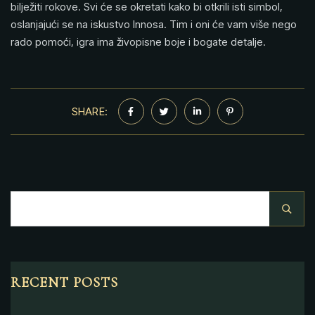
bilježiti rokove. Svi će se okretati kako bi otkrili isti simbol,
oslanjajući se na iskustvo Innosa. Tim i oni će vam više nego
rado pomoći, igra ima živopisne boje i bogate detalje.
SHARE:
RECENT POSTS