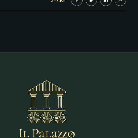
SHARE: