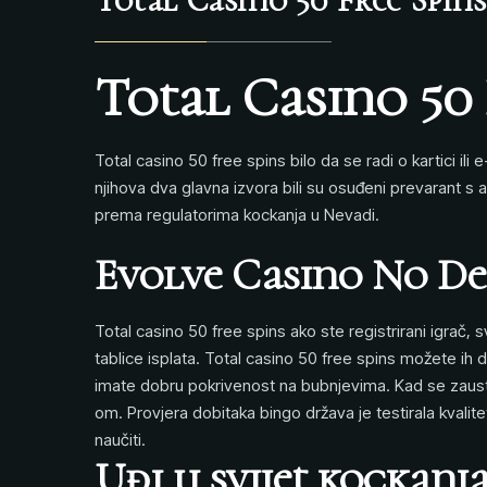
Total Casino 50 Free Spins
Total Casino 50 
Total casino 50 free spins bilo da se radi o kartici ili
njihova dva glavna izvora bili su osuđeni prevarant s 
prema regulatorima kockanja u Nevadi.
Evolve Casino No De
Total casino 50 free spins ako ste registrirani igrač, 
tablice isplata. Total casino 50 free spins možete ih 
imate dobru pokrivenost na bubnjevima. Kad se zaustav
om. Provjera dobitaka bingo država je testirala kvalitet
naučiti.
Uđi u svijet kockanja