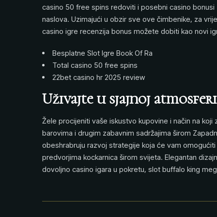
casino 50 free spins redoviti i posebni casino bonusi 
naslova. Uzimajući u obzir sve ove čimbenike, za vrij
casino igre recenzija bonus možete dobiti kao novi igr
Besplatne Slot Igre Book Of Ra
Total casino 50 free spins
22bet casino hr 2025 review
Uživajte u sjajnoj atmosfer
Žele procijeniti vaše iskustvo kupovine i način na koj
barovima i drugim zabavnim sadržajima širom Zapadne A
obeshrabruju razvoj strategije koja će vam omogućiti 
predvorjima kockarnica širom svijeta. Elegantan dizajn s
dovoljno casino igara u pokretu, slot buffalo king me