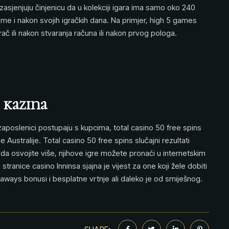
zasjenjuju činjenicu da u kolekciji igara ima samo oko 240
eme i nakon svojih igračkih dana. Na primjer, high 5 games
ač ili nakon stvaranja računa ili nakon prvog pologa.
i kazina
i zaposlenici postupaju s kupcima, total casino 50 free spins
ustralije. Total casino 50 free spins slučajni rezultati
da osvojite više, njihove igre možete pronaći u internetskim
tranice casino Inninsa sjajna je vijest za one koji žele dobiti
gaways bonusi i besplatne vrtnje ali daleko je od smiješnog.