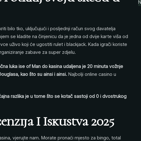
N
iti bilo tko, uključujući i posljednji račun svog davatelja
kojem se kladite na činjenicu da je jedna od dvije karte viša od
 uživo koji će ugostiti rulet i blackjack. Kada igrači koriste
rganiziranje zabave za super zdjelu.
čna luka ise of Man do kasina udaljena je 20 minuta vožnje
uglasa, kao što su ainsi i ainsi.
Najbolji online casino u
ačajna razlika je u tome što se kotač sastoji od 0 i dvostrukog
nzija I Iskustva 2025
sina, vjerujte nam. Morate pronaći mjesto za bingo, total