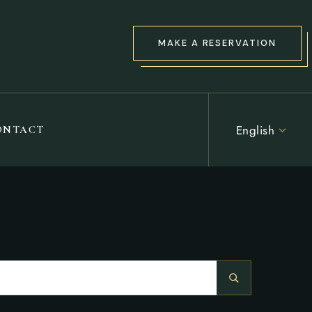
MAKE A RESERVATION
English
ONTACT