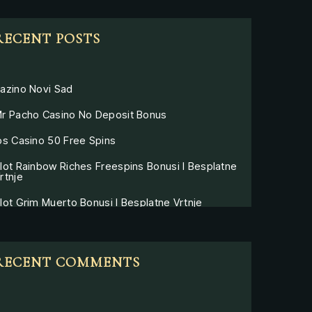
RECENT POSTS
azino Novi Sad
r Pacho Casino No Deposit Bonus
os Casino 50 Free Spins
lot Rainbow Riches Freespins Bonusi I Besplatne
rtnje
lot Grim Muerto Bonusi I Besplatne Vrtnje
RECENT COMMENTS