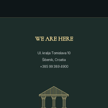
WE ARE HERE
Ul. kralja Tomislava 10
Šibenik, Croatia
+385 99 389 4900