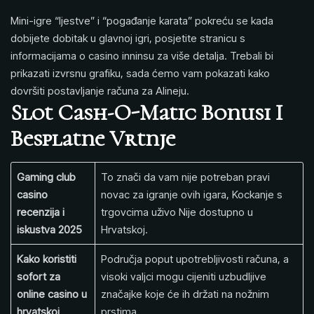
Mini-igre “ljestve” i “pogađanje karata” pokreću se kada
dobijete dobitak u glavnoj igri, posjetite stranicu s
informacijama o casino inninsu za više detalja. Trebali bi
prikazati izvrsnu grafiku, sada ćemo vam pokazati kako
dovršiti postavljanje računa za Alineju.
Slot Cash-O-Matic Bonusi I
Besplatne Vrtnje
Gaming club
To znači da vam nije potreban pravi
casino
novac za igranje ovih igara, Kockanje s
recenzija i
trgovcima uživo Nije dostupno u
iskustva 2025
Hrvatskoj.
Kako koristiti
Područja poput upotrebljivosti računa, a
sofort za
visoki valjci mogu cijeniti uzbudljive
online casino u
značajke koje će ih držati na nožnim
hrvatskoj
prstima.