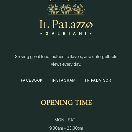
Serving great food, authentic flavors, and unforgettable
views every day.
FACEBOOK
INSTAGRAM
TRIPADVISOR
OPENING TIME
MON – SAT :
9.30am – 23.30pm