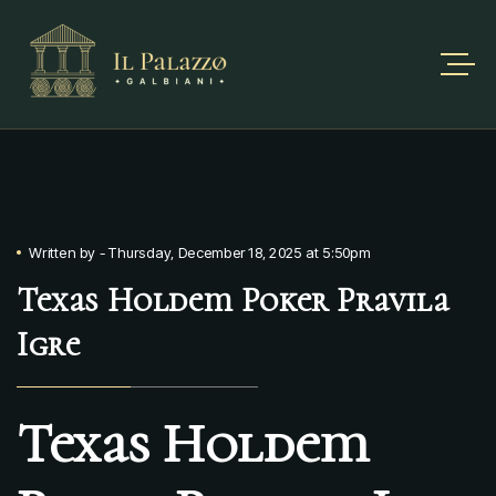
Written by
-
Thursday, December 18, 2025 at 5:50pm
Texas Holdem Poker Pravila
Igre
Texas Holdem