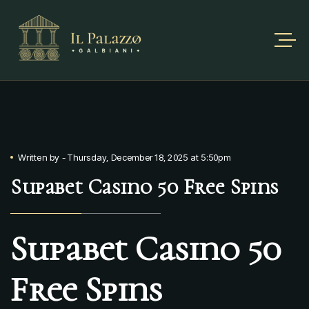
Written by
-
Thursday, December 18, 2025 at 5:50pm
Supabet Casino 50 Free Spins
Supabet Casino 50
Free Spins