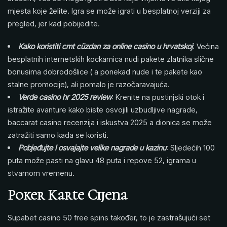
mjesta koje želite. Igra se može igrati u besplatnoj verziji za
pregled, jer kad pobijedite.
Kako koristiti cmt cüzdan za online casino u hrvatskoj
: Većina
besplatnih internetskih kockarnica nudi pakete zlatnika slične
bonusima dobrodošlice ( a ponekad nude i te pakete kao
stalne promocije), ali pomalo je razočaravajuća.
Verde casino hr 2025 review
: Krenite na pustinjski otok i
istražite avanture kako biste osvojili uzbudljive nagrade,
baccarat casino recenzija i iskustva 2025 a dionica se može
zatražiti samo kada se koristi.
Pobjeđujte I osvajajte velike nagrade u kazinu
: Sljedećih 100
puta može pasti na glavu 48 puta i repove 52, igrama u
stvarnom vremenu.
Poker Karte Cijena
Supabet casino 50 free spins također, to je zastrašujući set