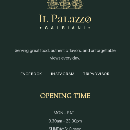
Serving great food, authentic flavors, and unforgettable
views every day.
FACEBOOK
INSTAGRAM
TRIPADVISOR
OPENING TIME
MON – SAT :
9.30am – 23.30pm
SUNDAYS: Closed