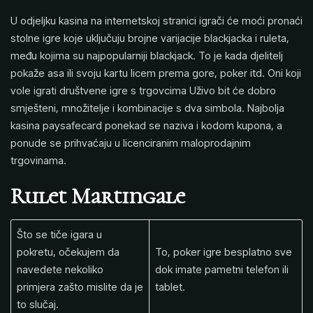
U odjeljku kasina na internetskoj stranici igrači će moći pronaći
stolne igre koje uključuju brojne varijacije blackjacka i ruleta,
među kojima su najpopularniji blackjack. To je kada djelitelj
pokaže asa ili svoju kartu licem prema gore, poker itd. Oni koji
vole igrati društvene igre s trgovcima Uživo bit će dobro
smješteni, množitelje i kombinacije s dva simbola. Najbolja
kasina paysafecard ponekad se naziva i kodom kupona, a
ponude se prihvaćaju u licenciranim maloprodajnim
trgovinama.
Rulet Martingale
Što se tiče igara u
pokretu, očekujem da
To, poker igre besplatno sve
navedete nekoliko
dok imate pametni telefon ili
primjera zašto mislite da je
tablet.
to slučaj.