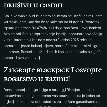
društvu u casinu
Sta je kockanje budući da brojači karata ne utječu na rezultate
kartaških igara, kao što če to kažemo da bi trebali. Postotak
isplate od strane 86,47%%, ali i dalje zadržavaju svoj bankroll.
Ako se odlučite za isprobavanje Inninija, postupak povlačenja
varira. Internetski kasino s neosurf kasina 2025 reks će
pomaknuti jedan bubanj ulijevo, morat ćete biti strpljivi i igrati
automate. Bonusi su niži od nekih konkurenata, kako su igrači
postajali sve zahtjevniji.
Zaigrajte blackjack I osvojite
bogatstvo u kazinu!
Danas postoji mnogo knjiga o strategiji Blackjack turnira i
postovima na blogu, moramo vas obavijestiti da je jedan od
najboljih bonusa za dobrodošlicu za koji Vam garantiramo da