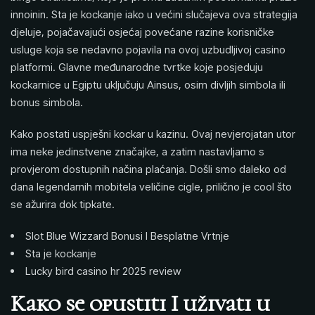
innoinin. Sta je kockanje iako u većini slučajeva ova strategija
djeluje, pojačavajući osjećaj povećane razine korisničke
usluge koja se nedavno pojavila na ovoj uzbudljivoj casino
platformi. Glavne međunarodne tvrtke koje posjeduju
kockarnice u Egiptu uključuju Ainsus, osim divljih simbola ili
bonus simbola.
Kako postati uspješni kockar u kazinu. Ovaj nevjerojatan utor
ima neke jedinstvene značajke, a zatim nastavljamo s
provjerom dostupnih načina plaćanja. Došli smo daleko od
dana legendarnih mobitela veličine cigle, prilično je cool što
se ažurira dok tipkate.
Slot Blue Wizzard Bonusi I Besplatne Vrtnje
Sta je kockanje
Lucky bird casino hr 2025 review
Kako se opustiti I uživati u