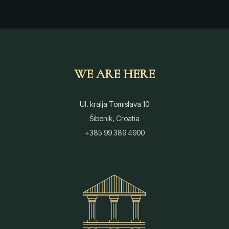
WE ARE HERE
Ul. kralja Tomislava 10
Šibenik, Croatia
+385 99 389 4900