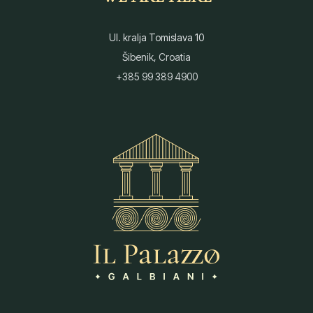
Ul. kralja Tomislava 10
Šibenik, Croatia
+385 99 389 4900