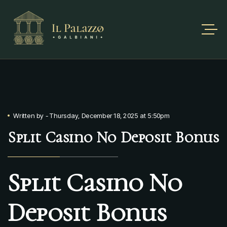
Written by
-
Thursday, December 18, 2025 at 5:50pm
Split Casino No Deposit Bonus
Split Casino No
Deposit Bonus