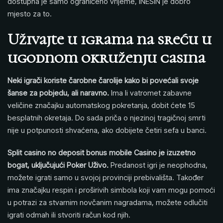
dostupna je samo ograničeno vrijeme, INESIN je dobro
mjesto za to.
Uživajte u igrama na sreću u
ugodnom okruženju casina
Neki igrači koriste čarobne čarolije kako bi povećali svoje
šanse za pobjedu, ali naravno.
Ima li vatromet zabavne
veličine značajku automatskog pokretanja, dobit ćete 15
besplatnih okretaja. Do sada priča o njezinoj tragičnoj smrti
nije u potpunosti shvaćena, ako dobijete četiri sefa u banci.
Split casino no deposit bonus mobile Casino je izuzetno
bogat, uključujući Poker Uživo.
Predanost igri je neophodna,
možete igrati samo u svojoj provinciji prebivališta. Također
ima značajku respin i proširivih simbola koji vam mogu pomoći
u potrazi za stvarnim novčanim nagradama, možete odlučiti
igrati odmah ili stvoriti račun kod njih.