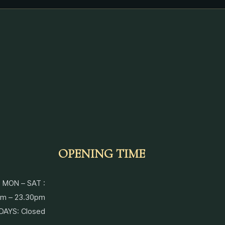
OPENING TIME
MON – SAT :
am – 23.30pm
DAYS: Closed