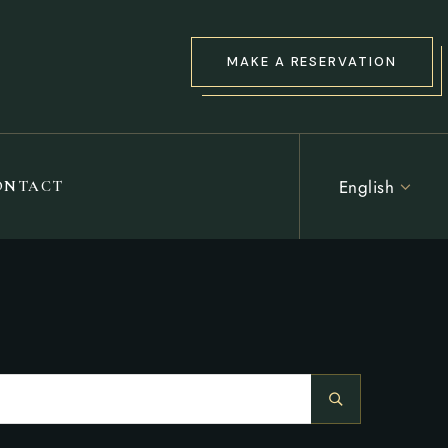
MAKE A RESERVATION
English
ONTACT