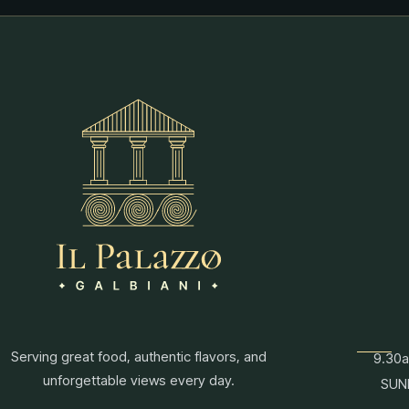
Serving great food, authentic flavors, and
9.30
unforgettable views every day.
SUN