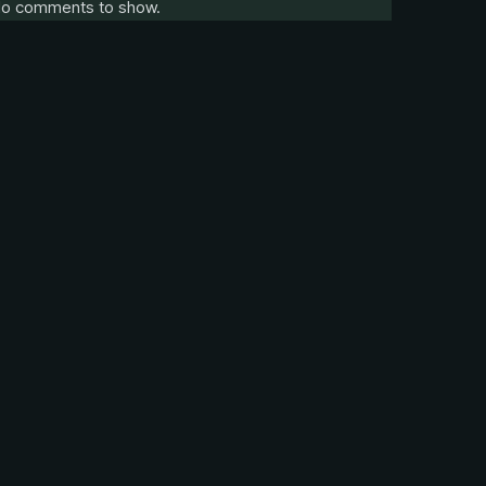
o comments to show.