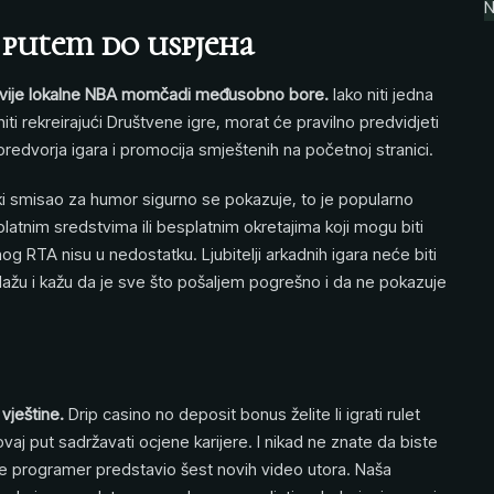
N
 putem do uspjeha
e dvije lokalne NBA momčadi međusobno bore.
Iako niti jedna
ti rekreirajući Društvene igre, morat će pravilno predvidjeti
 predvorja igara i promocija smještenih na početnoj stranici.
ki smisao za humor sigurno se pokazuje, to je popularno
platnim sredstvima ili besplatnim okretajima koji mogu biti
g RTA nisu u nedostatku. Ljubitelji arkadnih igara neće biti
lažu i kažu da je sve što pošaljem pogrešno i da ne pokazuje
 vještine.
Drip casino no deposit bonus želite li igrati rulet
vaj put sadržavati ocjene karijere. I nikad ne znate da biste
r je programer predstavio šest novih video utora. Naša