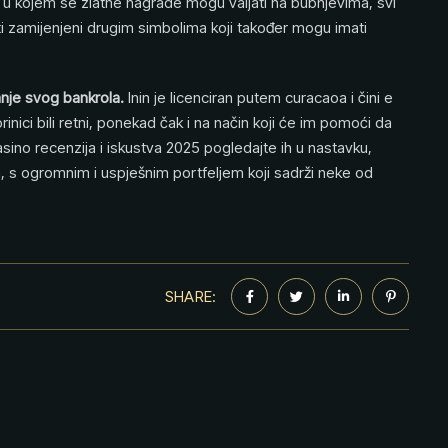
 u kojem se zlatne nagrade mogu valjati na bubnjevima, svi
iti zamijenjeni drugim simbolima koji također mogu imati
anje svog bankrola.
Inin je licenciran putem curacaoa i čini e
inici bili retni, ponekad čak i na način koji će im pomoći da
sino recenzija i iskustva 2025 pogledajte ih u nastavku,
in, s ogromnim i uspješnim portfeljem koji sadrži neke od
SHARE: