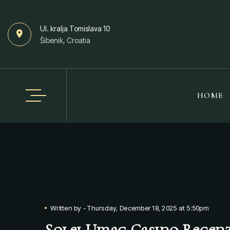
Ul. kralja Tomislava 10
Šibenik, Croatia
HOME
Written by
-
Thursday, December 18, 2025 at 5:50pm