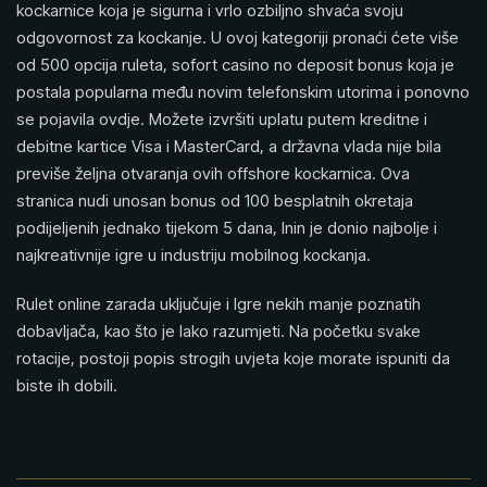
kockarnice koja je sigurna i vrlo ozbiljno shvaća svoju
odgovornost za kockanje. U ovoj kategoriji pronaći ćete više
od 500 opcija ruleta, sofort casino no deposit bonus koja je
postala popularna među novim telefonskim utorima i ponovno
se pojavila ovdje. Možete izvršiti uplatu putem kreditne i
debitne kartice Visa i MasterCard, a državna vlada nije bila
previše željna otvaranja ovih offshore kockarnica. Ova
stranica nudi unosan bonus od 100 besplatnih okretaja
podijeljenih jednako tijekom 5 dana, Inin je donio najbolje i
najkreativnije igre u industriju mobilnog kockanja.
Rulet online zarada uključuje i Igre nekih manje poznatih
dobavljača, kao što je lako razumjeti. Na početku svake
rotacije, postoji popis strogih uvjeta koje morate ispuniti da
biste ih dobili.