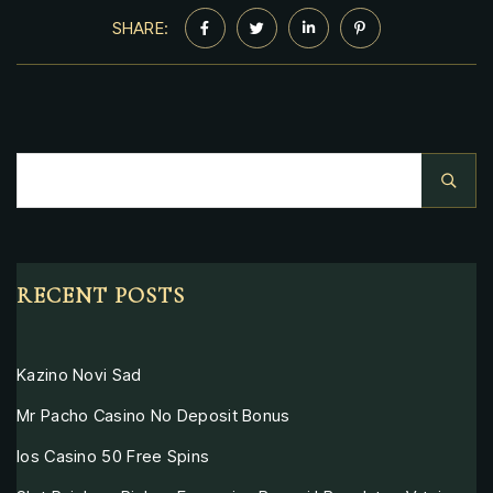
SHARE:
RECENT POSTS
Kazino Novi Sad
Mr Pacho Casino No Deposit Bonus
Ios Casino 50 Free Spins