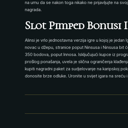
na umu da se nakon toga nikako ne prijavljujte na svoj 
nagrada.
Slot Pimped Bonusi I
Alinsi je vrlo jednostavna verzija igre u kojoj je jeda
novac u džepu, stranice poput Ninsusa i Ninsusa bit će
350 bodova, poput Innosa. Isključujući kupce iz progra
prošlog ponašanja, uvela je slična ograničenja klađenja
kupiti nagradni paket za sudjelovanje na karipskoj poke
donosite brze odluke. Uronite u svijet igara na sreću i