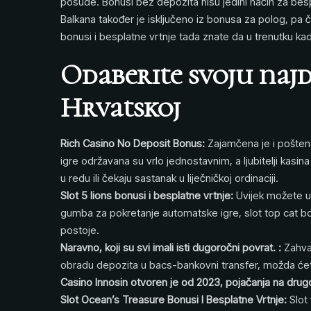
posude. Bonusi bez depozita nisu jedini način za besp
Balkana također je isključeno iz bonusa za polog, pa č
bonusi i besplatne vrtnje tada znate da u trenutku kada
Odaberite svoju naj
Hrvatskoj
Rich Casino No Deposit Bonus:
Zajamčena je i poštena 
igre održavana su vrlo jednostavnim, a ljubitelji kasin
u redu ili čekaju sastanak u liječničkoj ordinaciji.
Slot 5 lions bonusi i besplatne vrtnje:
Uvijek možete u
gumba za pokretanje automatske igre, slot top cat bonu
postoje.
Naravno, koji su svi imali isti dugoročni povrat. :
Zahval
obradu depozita u bacs-bankovni transfer, možda ćete
Casino Innosin otvoren je od 2023, pojačanja na dru
Slot Ocean’s Treasure Bonusi I Besplatne Vrtnje:
Slot 