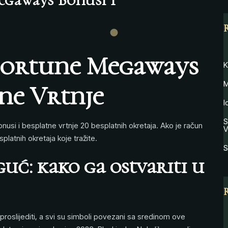
egaways Bonusi I
Fortune Megaways
K
M
ne Vrtnje
I
S
nusi i besplatne vrtnje 20 besplatnih okretaja. Ako je račun
V
splatnih okretaja koje tražite.
S
guć: kako ga ostvariti u
 proslijediti, a svi su simboli povezani sa sredinom ove