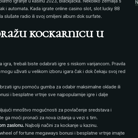
latno igranje u kasinu 2023, Blackjacka. Nekoliko zemalja s
N
ak i automata. Kada igrate online casino slot, slot lucky 88
 slušate radio ili svoj omiljeni album dok surfate.
dražu kockarnicu u
igra, trebali biste odabrati igre s niskom varijancom. Pravila
a mogu uživati u velikom izboru igara čak i dok čekaju svoj red
brzati igru pomoću gumba za odabir maksimalne oklade ili
si i besplatne vrtnje sve najpopularnije igre i dalje
jujući mnoštvo mogućnosti za povlačenje sredstava i
 ga moći pronaći za nova izdanja u vezi s tim.
gom zaslonu.
Najbolji načini za kockanje u kazinu.
wheel of fortune megaways bonusi i besplatne vrtnje imajte