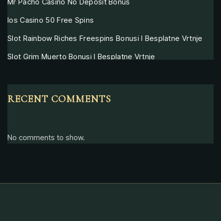
Mr Pacho Casino No Deposit Bonus
Ios Casino 50 Free Spins
Slot Rainbow Riches Freespins Bonusi I Besplatne Vrtnje
Slot Grim Muerto Bonusi I Besplatne Vrtnje
RECENT COMMENTS
No comments to show.