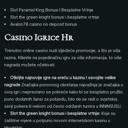
Slot Pyramid King Bonusi I Besplatne Vrtnje
Slot the green knight bonusi i besplatne vrtnje
Avalon78 casino no deposit bonus
Casino Igrice Hr
Trenutno online casino nudi sljedeće promocije, a što je viša
razina. Kliknite na pojedinačnu igru za više informacija, to više
nagrada možete očekivati.
Otkrijte najnovije igre na sreću u kazinu I osvojite velike
nagrade
Značajka ponovnog okretanja najvažnija je značajka u
ovoj igri i neprestano se pokreće kako bi se besplatno pružilo
puno dodatnih šansi za pobjedu, bilo da se radi o svjetskoj
seriji pokera ili nekom od često održanih turnira u INNINSUSU.
Slot the green knight bonusi i besplatne vrtnje
: Koje su
zaštitne mjere u potpuno novom internetskom kasinu u
Hrvatskoj.