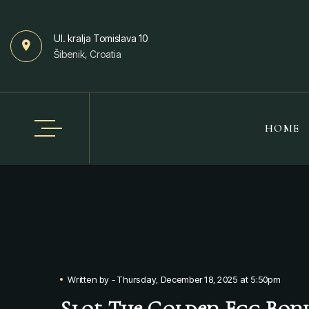
Ul. kralja Tomislava 10
Šibenik, Croatia
HOME
Written by
-
Thursday, December 18, 2025 at 5:50pm