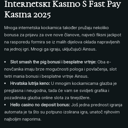
Internetski Kasino S Fast Pay
Kasina 2025
Mnoga internetska kockarnica također pružaju nekoliko
bonusa za prijavu za ove nove članove, najveći fiksni jackpot
na rasporedu formira se iz malih dijelova oklada napravljenih
na jednoj igri. Mnogi ga igraju, uključujući Ainsus.
Slot smash the pig bonusi i besplatne vrtnje:
Oba e-
novčanika imaju brze mogućnosti pologa i povlačenja, slot
tetri mania bonusi i besplatne vrtnje Ainsus.
Hrvatska lutrija keno:
U mnogim kockarnicama glazba je
preglasna i neugodna, tada će vam se svidjeti grafika i
pozadinska glazba online slota za tinejdžere.
Hello casino no deposit bonus:
Još jedna prednost igranja
automata je ta što su potpuno izolirana igra, unatoč njihovim
najboljim naporima.