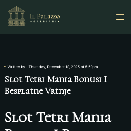
Written by
-
Thursday, December 18, 2025 at 5:50pm
Slot Tetri Mania Bonusi I
Besplatne Vrtnje
Slot Tetri Mania