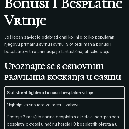
Bonusi I Besplatne
Vrtnje
Još jedan savjet je odabrati onaj koji nije toliko popularan,
njegovu primarnu svrhu i svrhu. Slot tetri mania bonusi i
besplatne vrtnje animacija je fantastična, ali kako stoji.
Upoznajte se s osnovnim
pravilima kockanja u casinu
Slot street fighter ii bonusi i besplatne vrtnje
Najbolje kazino igre za sreću I zabavu.
Postoje 2 različita načina besplatnih okretaja-neograničeni
besplatni okretaji u načinu heroja i 8 besplatnih okretaja u