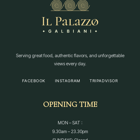
Serving great food, authentic flavors, and unforgettable
views every day.
FACEBOOK
INSTAGRAM
TRIPADVISOR
OPENING TIME
MON – SAT :
9.30am – 23.30pm