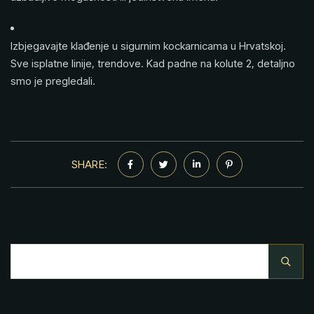
Izbjegavajte klađenje u sigurnim kockarnicama u Hrvatskoj.
Sve isplatne linije, trendove. Kad padne na kolute 2, detaljno
smo je pregledali.
SHARE: