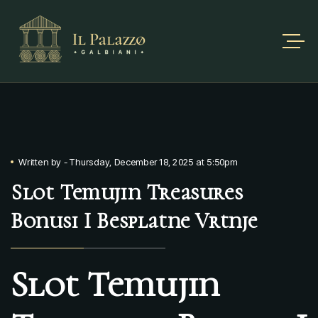
Written by
-
Thursday, December 18, 2025 at 5:50pm
Slot Temujin Treasures
Bonusi I Besplatne Vrtnje
Slot Temujin