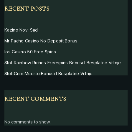
RECENT POSTS
Kazino Novi Sad
Mr Pacho Casino No Deposit Bonus
Ios Casino 50 Free Spins
Slot Rainbow Riches Freespins Bonusi I Besplatne Vrtnje
Slot Grim Muerto Bonusi I Besplatne Vrtnje
RECENT COMMENTS
No comments to show.