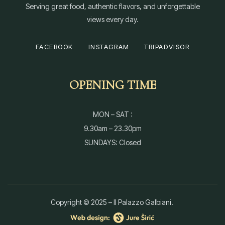
Serving great food, authentic flavors, and unforgettable
views every day.
FACEBOOK
INSTAGRAM
TRIPADVISOR
OPENING TIME
MON – SAT :
9.30am – 23.30pm
SUNDAYS: Closed
Copyright © 2025 – Il Palazzo Galbiani.