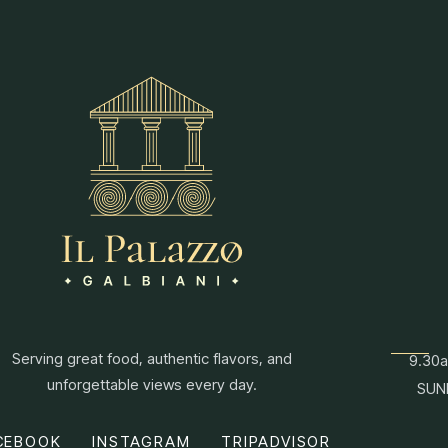
Serving great food, authentic flavors, and
9.30
unforgettable views every day.
SUN
CEBOOK
INSTAGRAM
TRIPADVISOR