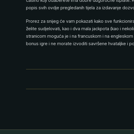
casino koji odaberete ima dobre dugoročne isplate. K
popis svih ovdje pregledanih tijela za izdavanje dozvo
Prorez za snijeg će vam pokazati kako sve funkcionira
želite sudjelovati, kao i dva mala jackpota (kao i neko
stranicom moguća je i na francuskom i na engleskom j
bonus igre i ne morate izvoditi savršene hvataljke i po