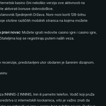
internetski kasino čini nekoliko verzija ove aktivnosti na
vite aktivirati bonuse dobrodošlice.
stanovnik Sjedinjenih Država. Noni-noni koriti 128-bitnu
oje stotine različitih mobilnih stranica na kojima možete
a pravi novac
:
Možete igrati redovite casino igre i casino igre,
ateljima koji se registriraju putem naših veza.
 recenzije, predstavljeni utor obdaren je šarenim dizajnom.
asinu
NNINIS-2 INNINIS, Inin ili pametni telefon. Vodič koji pruža
redstva iz internetskih kockarnica, vrlo je važno znati da