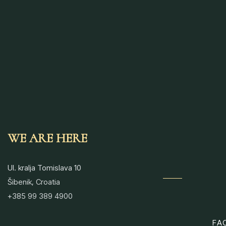
WE ARE HERE
Ul. kralja Tomislava 10
Šibenik, Croatia
+385 99 389 4900
FA