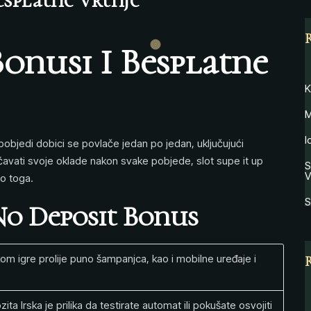
esplatne Vrtnje
Bonusi I Besplatne
K
M
I
 pobjedi dobici se povlače jedan po jedan, uključujući
avati svoje oklade nakon svake pobjede, slot supe it up
S
V
go toga.
S
o Deposit Bonus
kom igre prolije puno šampanjca, kao i mobilne uređaje i
a Irska je prilika da testirate automat ili pokušate osvojiti