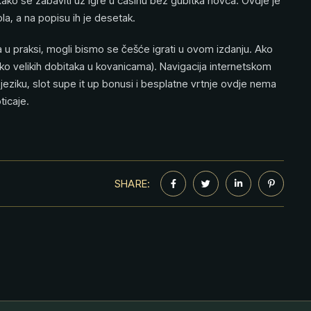
ako se zabaviti uz igre u casinu bez gubitka novca. Ovdje je
la, a na popisu ih je desetak.
 u praksi, mogli bismo se češće igrati u ovom izdanju. Ako
liko velikih dobitaka u kovanicama). Navigacija internetskom
eziku, slot supe it up bonusi i besplatne vrtnje ovdje nema
ticaje.
SHARE: