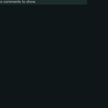
o comments to show.