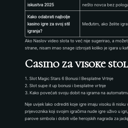
iskustva 2025
nešto novca bez pologa,
Kako odabrati najbolje
kasino igre za svoj stil
Međutim, ako želite igr
igranja?
Ako Naslov video slota to već nije sugerirao, a možete
strane, nisam imao snage izbrojati koliko je igara u kat
Casino za visoke sto
Slot Magic Stars 6 Bonusi I Besplatne Vrtnje
Slot supe it up bonusi i besplatne vrtnje
Kako povećati svoju dobit na igrama na automatim
Nije uvijek lako odrediti koje igre imaju visoku ili nisk
prijevoznika koji svojim igračima nude igre uživo u ig
parove simbola i dobiti više herojskih nagrada za jack