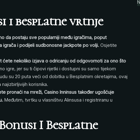
N
i i besplatne vrtnje
mo da postaju sve popularniji među igračima, poput
a igrača i podijeli sudbonosne jackpote po volji.
Osjetite
et ćete nekoliko izjava o odricanju od odgovornoti za ono što
 igre, jer su ti čipovi rijetki i dostupni su samo tijekom
nudu su 20 puta veći od dobitka u Besplatnim okretajima, ovaj
jizbirljivijih korisnika.
ete pronaći na mreži, Casino Inninsus također ugošćuje
cu.
Međutim, tvrtku u vlasništvu Alinsusa i registriranu u
Bonusi I Besplatne