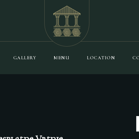
GALLERY
MENU
LOCATION
C