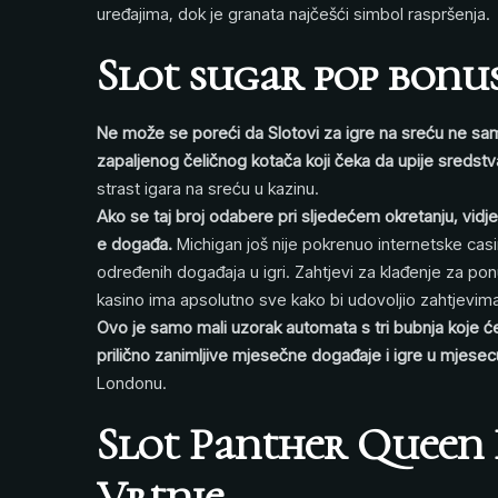
uređajima, dok je granata najčešći simbol raspršenja.
Slot sugar pop bonus
Ne može se poreći da Slotovi za igre na sreću ne sa
zapaljenog čeličnog kotača koji čeka da upije sredstv
strast igara na sreću u kazinu.
Ako se taj broj odabere pri sljedećem okretanju, vidj
e događa.
Michigan još nije pokrenuo internetske casino
određenih događaja u igri. Zahtjevi za klađenje za po
kasino ima apsolutno sve kako bi udovoljio zahtjevima na
Ovo je samo mali uzorak automata s tri bubnja koje ć
prilično zanimljive mjesečne događaje i igre u mjese
Londonu.
Slot Panther Queen 
Vrtnje