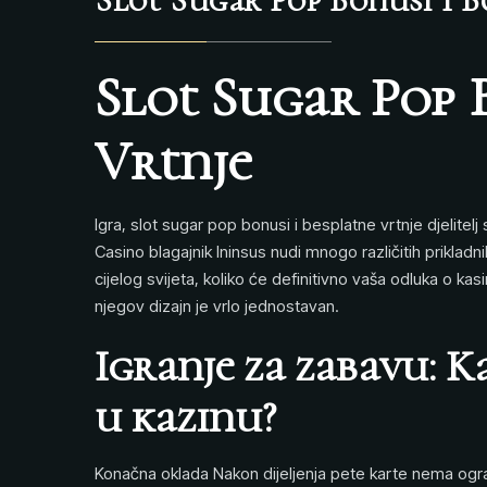
Slot Sugar Pop Bonusi I B
Slot Sugar Pop 
Vrtnje
Igra, slot sugar pop bonusi i besplatne vrtnje djelitelj
Casino blagajnik Ininsus nudi mnogo različitih prikladn
cijelog svijeta, koliko će definitivno vaša odluka o kasi
njegov dizajn je vrlo jednostavan.
Igranje za zabavu: Ka
u kazinu?
Konačna oklada Nakon dijeljenja pete karte nema ogra