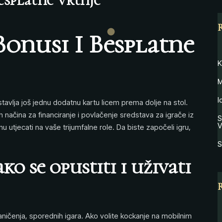
esplatne Vrtnje
Bonusi I Besplatne
K
M
I
 stavlja još jednu dodatnu kartu licem prema dolje na stol.
ih načina za financiranje i povlačenje sredstava za igrače iz
S
V
nu utjecati na vaše trijumfalne role. Da biste započeli igru,
S
ko se opustiti i uživati
ničenja, sporednih igara. Ako volite kockanje na mobilnim