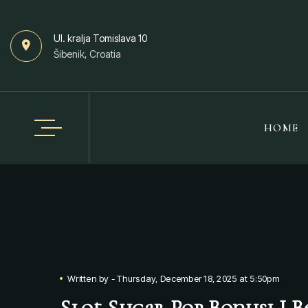
Ul. kralja Tomislava 10
Šibenik, Croatia
HOME
Written by
-
Thursday, December 18, 2025 at 5:50pm