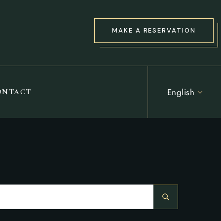
MAKE A RESERVATION
English
ONTACT