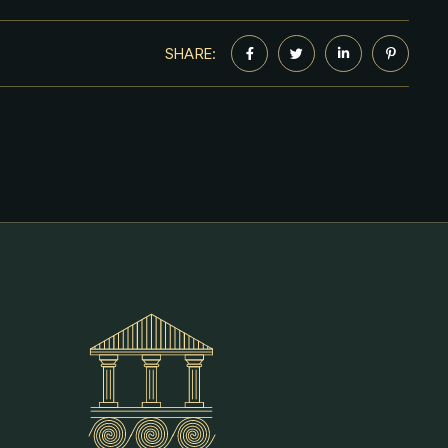
SHARE: