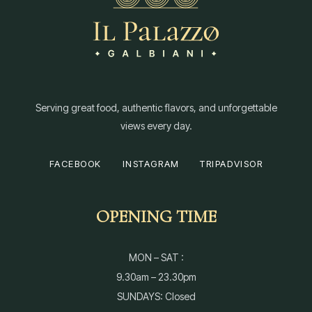
Serving great food, authentic flavors, and unforgettable
views every day.
FACEBOOK
INSTAGRAM
TRIPADVISOR
OPENING TIME
MON – SAT :
9.30am – 23.30pm
SUNDAYS: Closed