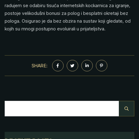
radujem se odabiru tisuća internetskih kockarnica za igranje,
postoje velikodušni bonusi za polog i besplatni okretaji bez
pologa. Osigurao je da bez obzira na sustav koji gledate, od
kojih su mnogi postupno evoluirali u prijateljstva.
SHARE: