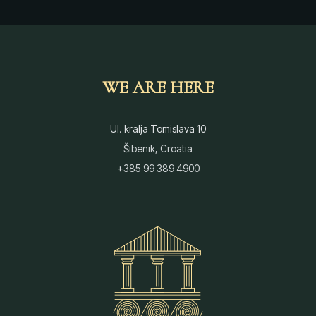
WE ARE HERE
Ul. kralja Tomislava 10
Šibenik, Croatia
+385 99 389 4900