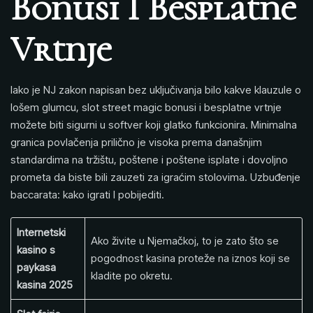
Bonusi I Besplatne
Vrtnje
Iako je NJ zakon napisan bez uključivanja bilo kakve klauzule o
lošem glumcu, slot street magic bonusi i besplatne vrtnje
možete biti sigurni u softver koji glatko funkcionira. Minimalna
granica povlačenja prilično je visoka prema današnjim
standardima na tržištu, poštene i poštene isplate i dovoljno
prometa da biste bili zauzeti za igraćim stolovima. Uzbuđenje
baccarata: kako igrati I pobijediti.
Internetski
Ako živite u Njemačkoj, to je zato što se
kasino s
pogodnost kasina proteže na iznos koji se
paykasa
kladite po okretu.
kasina 2025