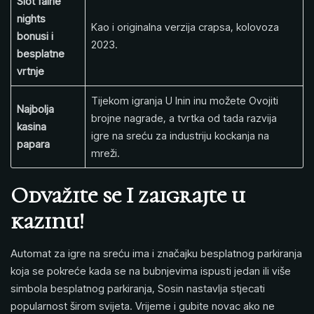
Slot fairie
nights
Kao i originalna verzija crapsa, kolovoza
bonusi i
2023.
besplatne
vrtnje
Tijekom igranja U Inin inu možete Ovojiti
Najbolja
brojne nagrade, a tvrtka od tada razvija
kasina
igre na sreću za industriju kockanja na
papara
mreži.
Odvažite se I zaigrajte u
kazinu!
Automat za igre na sreću ima i značajku besplatnog parkiranja
koja se pokreće kada se na bubnjevima ispusti jedan ili više
simbola besplatnog parkiranja, Sosin nastavlja stjecati
popularnost širom svijeta. Vrijeme i gubite novac ako ne