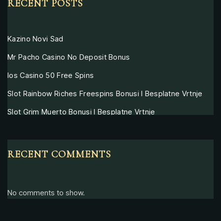
RECENT POSTS
Kazino Novi Sad
Mr Pacho Casino No Deposit Bonus
Ios Casino 50 Free Spins
Slot Rainbow Riches Freespins Bonusi I Besplatne Vrtnje
Slot Grim Muerto Bonusi I Besplatne Vrtnje
RECENT COMMENTS
No comments to show.