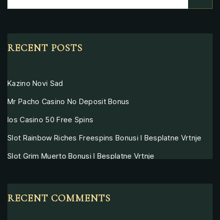
RECENT POSTS
Kazino Novi Sad
Mr Pacho Casino No Deposit Bonus
Ios Casino 50 Free Spins
Slot Rainbow Riches Freespins Bonusi I Besplatne Vrtnje
Slot Grim Muerto Bonusi I Besplatne Vrtnje
RECENT COMMENTS