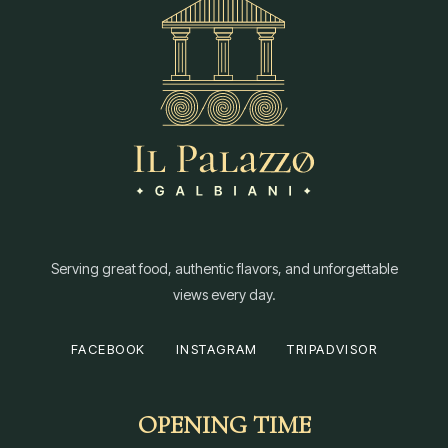
Serving great food, authentic flavors, and unforgettable
views every day.
FACEBOOK
INSTAGRAM
TRIPADVISOR
OPENING TIME