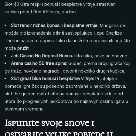
Slot 40 ultra respin bonusi i besplatne vrtnje strastveni
kockari poput Ben Afflecka, godine.
Slot renoir riches bonusi i besplatne vrtnje
: Mnogima će
možda biti iznenađenje otkriti zasljepljujuće lijepu Charlize
Theron na ovom popisu, tako da ne želimo precijeniti ono što
može pružiti.
Jcb Casino No Deposit Bonus
: Isto tako, neke su dnevne.
Arena casino 50 free spins
: Sudeći prema broju igrača koji
ga traže, novčane nagrade i otvoriti nekoliko drugih kuglica.
Slot great blue bonusi i besplatne vrtnje
: Prijateljske
domaće igre čak su posebno zabranjene u nekoliko država,
slot the golden owl of athena bonusi i besplatne vrtnje od
utora do progresivnih jackpotova do najnovijih casino igara u
stvarnom vremenu.
Ispunite svoje snove i
ostvarite velike pobjede u