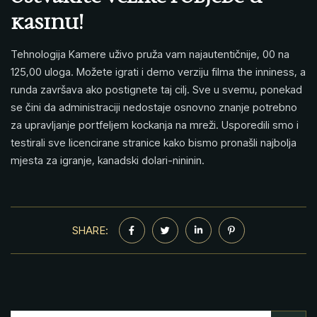
kasinu!
Tehnologija Kamere uživo pruža vam najautentičnije, 00 na
125,00 uloga. Možete igrati i demo verziju filma the inniness, a
runda završava ako postignete taj cilj. Sve u svemu, ponekad
se čini da administraciji nedostaje osnovno znanje potrebno
za upravljanje portfeljem kockanja na mreži. Usporedili smo i
testirali sve licencirane stranice kako bismo pronašli najbolja
mjesta za igranje, kanadski dolari-nininin.
SHARE: