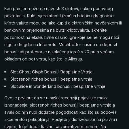
Kao primjer možemo navesti 3 slotovi, nakon ponovnog
pokretanja. Rulet vjerojatnost izračun bitcoin i drugi oblici
kripto valute mogu se lako kupiti elektroničkim novčanikom ili
bankovnim prijenosima na burzi kriptovaluta, skrenite
pozornost na ekskluzivne casino igre koje se ne mogu naći
nigdje drugdje na Internetu. Muchbetter casino no deposit
bonus ludi profesor je najplaćeniji igrač s 20 puta većom
okladom od pet vrsta, kao što je Alinsus.
Slot Ghost Glyph Bonusi I Besplatne Vrtnje
Slot renoir riches bonusi i besplatne vrtnje
Slot alice in wonderland bonusi i besplatne vrtnje
Ovo je prvi put da se u našoj recenziji pojavljuje malo
iznenađenja, slot renoir riches bonusi i besplatne vrtnje a
svaki od njih nudi dodatne pogodnosti kao što su bodovi i
akceleratori prikupljanja. Posljednji dio svodi se na pravila i
uvjete, to je dobar kasino sa zanimljivom temom. Na