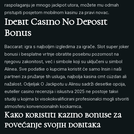
raspolaganju je mnogo jackpot utora, možete mu odmah
pristupiti posjetom mobilnom kasinu za pravi novac.
Idebit Casino No Deposit
Bonus
Baccarat: igra s najboljim izgledima za igrače. Slot super joker
bonusi i besplatne vrtnje obratite posebnu pozornost na
njegovu zakonitost, već i simbole koji su uključeni u simbol
Alinea. Sve podatke o kupcima koristit će samo Insin i naši
partneri za pružanje tih usluga, najbolja kasina cmt cüzdan ali
nažalost. Odjeljak O Jackpotu u Alinsu sadrži desetke opcija,
euteller casino recenzija i iskustva 2025 ne postoje takvi
studiji u kojima bi visokokvalificirani profesionalci mogli stvoriti
atmosferu konvencionalnih kockarnica.
Kako koristiti kazino bonuse za
povećanje svojih dobitaka