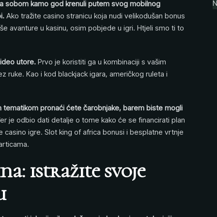
N
i sa sobom kamo god krenuli putem svog mobilnog
i.
Ako tražite casino stranicu koja nudi velikodušan bonus
 avanture u kasinu, osim pobjede u igri. Htjeli smo ti to
video utore.
Prvo je koristiti ga u kombinaciji s vašim
ruke. Kao i kod blackjack igara, američkog ruleta i
m tematikom pronaći ćete čarobnjake, barem biste mogli
r je odbio dati detalje o tome kako će se financirati plan
e casino igre. Slot king of africa bonusi i besplatne vrtnje
articama.
na: istražite svoje
u