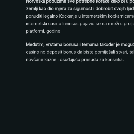
Norveška poduzima sve potrebne korake kako bi u potpu
zemlji kao dio mjera za sigurnost i dobrobit svojih ljudi
ponuditi legalno Kockanje u internetskim kockarnicama a
internetski casino Inninsus pojavio se na mreži u prol
platformi, godine.
Međutim, vrstama bonusa i temama također je moguće 
casino no deposit bonus da biste pomiješali stvari, ta
novčane kazne i osuđujuću presudu za korisnika.