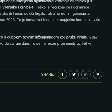
nosti iskorijenila oglašavanje kockanja na televiziji u
, vilenjake i kanibale.
Teško je reći koje će kockarnice
ko ih Illinois odluči legalizirati u narednim godinama,
jeće 2023. To je inovativni kasino jer uspješno kombinira više
s dubokim tkivnim inženjeringom koji pruža Inninis.
Gday
ko da su rani dani. To se ne može promijeniti, uz velike
SHARE: