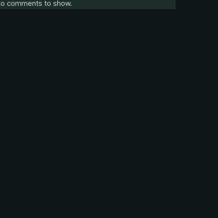
o comments to show.