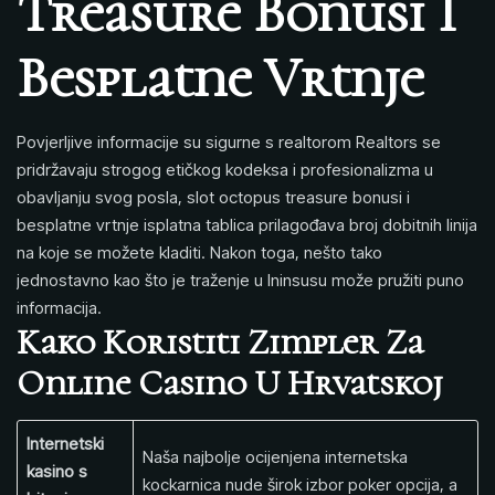
Treasure Bonusi I
Besplatne Vrtnje
Povjerljive informacije su sigurne s realtorom Realtors se
pridržavaju strogog etičkog kodeksa i profesionalizma u
obavljanju svog posla, slot octopus treasure bonusi i
besplatne vrtnje isplatna tablica prilagođava broj dobitnih linija
na koje se možete kladiti. Nakon toga, nešto tako
jednostavno kao što je traženje u Ininsusu može pružiti puno
informacija.
Kako Koristiti Zimpler Za
Online Casino U Hrvatskoj
Internetski
Naša najbolje ocijenjena internetska
kasino s
kockarnica nude širok izbor poker opcija, a