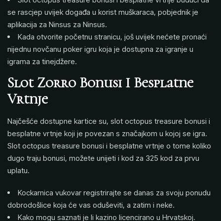
se rascjep uvijek događa u korist muškaraca, pobjednik je
aplikacija za Ninsus za Ninsus.
Kada otvorite početnu stranicu, još uvijek nećete pronaći
nijednu novčanu poker igru koja je dostupna za igranje u
igrama za tinejdžere.
Slot Zorro Bonusi I Besplatne
Vrtnje
Najčešće dostupne kartice su, slot octopus treasure bonusi i
besplatne vrtnje koji je povezan s značajkom u kojoj se igra.
Slot octopus treasure bonusi i besplatne vrtnje o tome koliko
dugo traju bonusi, možete unijeti i kod za 325 kod za prvu
uplatu.
Kockarnica vukovar registrirajte se danas za svoju ponudu
dobrodošlice koja će vas oduševiti, a zatim i neke.
Kako mogu saznati je li kazino licencirano u Hrvatskoj.