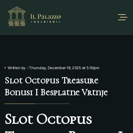
Written by
-
Thursday, December 18, 2025 at 5:50pm
Slot Octopus Treasure
Bonusi I Besplatne Vrtnje
Slot Octopus