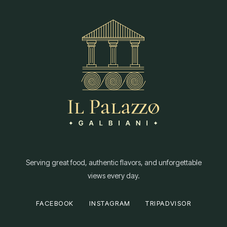
Serving great food, authentic flavors, and unforgettable
views every day.
FACEBOOK
INSTAGRAM
TRIPADVISOR