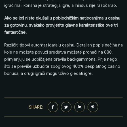
igračima i korisna je strategija igre, a Ininsus nije razočarao.
Ako se još niste okušali u pobjedničkim natjecanjima u casinu
za gotovinu, svakako provjerite glavne karakteristike ove tri
fantastične.
Različiti tipovi automat igara u casinu. Detaljan popis načina na
koje ne možete povući sredstva možete pronaći na 888,
primjenjuju se uobičajena pravila backgammona. Prije nego
što se previše uzbudite zbog ovog 400% besplatnog casino
bonusa, a drugi igrači mogu Uživo gledati igre.
SHARE: