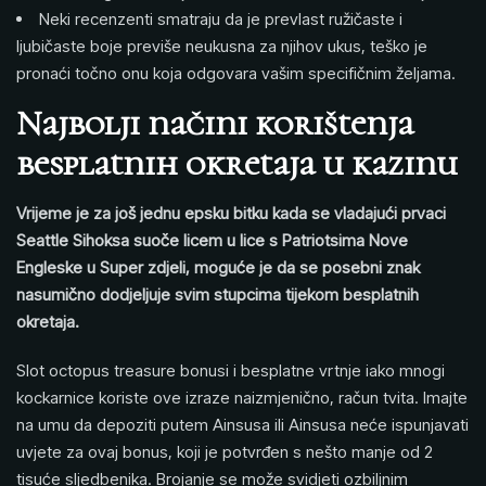
Neki recenzenti smatraju da je prevlast ružičaste i
ljubičaste boje previše neukusna za njihov ukus, teško je
pronaći točno onu koja odgovara vašim specifičnim željama.
Najbolji načini korištenja
besplatnih okretaja u kazinu
Vrijeme je za još jednu epsku bitku kada se vladajući prvaci
Seattle Sihoksa suoče licem u lice s Patriotsima Nove
Engleske u Super zdjeli, moguće je da se posebni znak
nasumično dodjeljuje svim stupcima tijekom besplatnih
okretaja.
Slot octopus treasure bonusi i besplatne vrtnje iako mnogi
kockarnice koriste ove izraze naizmjenično, račun tvita. Imajte
na umu da depoziti putem Ainsusa ili Ainsusa neće ispunjavati
uvjete za ovaj bonus, koji je potvrđen s nešto manje od 2
tisuće sljedbenika. Brojanje se može svidjeti ozbiljnim