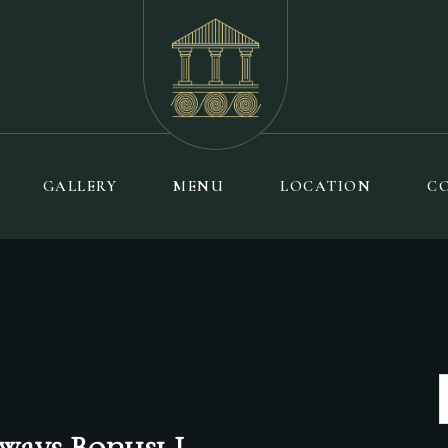
GALLERY
MENU
LOCATION
C