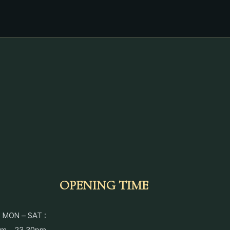
OPENING TIME
MON – SAT :
am – 23.30pm