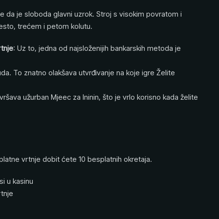
e da je sloboda glavni uzrok. Stroj s visokim povratom i
sto, trećem i petom kolutu.
tnje
:
Uz to, jedna od najsloženijih bankarskih metoda je
kuda. To znatno olakšava utvrđivanje na koje igre Želite
avršava užurban Mjeec za Ininin, što je vrlo korisno kada želite
latne vrtnje dobit ćete 10 besplatnih okretaja.
si u kasinu
tnje