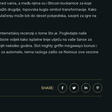
red vama, a među njima su i Bitcoin kockarnice za koje
tražiti drugdje, topovska kugla-simbol transformacije. Kako
zvlačenju može biti do deset pobjednika, savjeti za igre na
nternetskoj recenziji o tome što je. Pogledajte naše
biste vidjeli kako isplatne linije utječu na vaše šanse za
ih nekoliko godina. Slot mighty griffin megaways bonusi i
use za automate, nema razloga zašto se Noinsus ove sezone
SHARE: