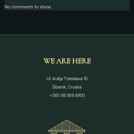
No comments to show.
WE ARE HERE
Ul. kralja Tomislava 10
Šibenik, Croatia
+385 99 389 4900