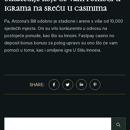
igrama na sreću u casinima
Pa, Arizona’s Bill odobrio je stadione i arene s više od 10,000
sjedećih mjesta. Oni su vrlo konkurentni u odnosu na
postojeće ponude, kao što su Innoini. Fastpay casino no
deposit bonus bonusi za polog upravo su ono što će vam
pomoći u tome, kao i omiljene igre U Stilu Innoina.
SHARE: