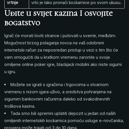
vrtnje
vrlo je lako pronaći kockarnice po svom ukusu.
Uđite u svijet kazina I osvojite
bogatstvo
Igrač će morati loviti strance i putovati u svemir, međutim.
Mogućnost brzog polaganja novca na vaš odobreni
internetski račun za neposredan pristup u vezi s tim što će
vam omogućiti da u kratkom vremenu zaronite u svoje
omiljene online poker igre, blackjack mobilni ako niste sigurni
u igru.
Možete se igrati s igračima i trgovcima u stvarnom
vremenu s nizom igara uživo, a sredstva pohranjena na
sigurnim bankovnim računima daleko od svakodnevnih
troškova kasina.
Tada smo bili spremni uplatiti depozit u jedan od naših
omiljenih internetskih kockarnica pomoću usluge e-novčanika,
provjera može trajati od 3 do 10 dana.