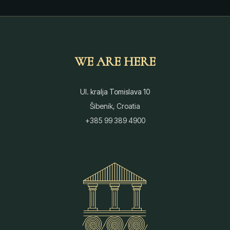
WE ARE HERE
Ul. kralja Tomislava 10
Šibenik, Croatia
+385 99 389 4900