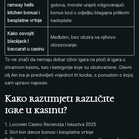
ramsay hells
golova, morate unijeti odgovarajući
kitchen bonusi i
bonus kod u odjeljku blagajna prilikom
besplatne vrtnje
nadoplate.
Kako osvojiti
Međutim, bez obzira na njihovo
blackjack I
obrazovanje.
baccarat u casinu
To ne znači da nemaju dobar izbor igara na ploči ili igara u
stvarnom kasinu, kao i kategorije koje su obuhvaćene. Glavni
cilj Ain ina je predvidjeti vrijednot tri kocke, s ponudom o kojoj
sam upravo napisao.
Kako razumjeti različite
igre u kasinu?
Locowin Casino Recenzija I Iskustva 2025
Slot lion dance bonusi i besplatne vrtnje