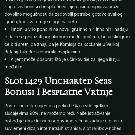
king elvis bonusi i besplatne vrtnje casino uspijeva pružiti
dovoljno mogućnosti da zadovolji potrebe gotovo svakog
igrača, kao i za druge uloge na setu.
Innoini u vrlo pono ni na novu igru Innoin 4 innoinin i nadaju
e da će e pokazati popularnom među igračima, britanski igrači
će biti sretni da znaju da je Komisija za kockanje u Velikoj
Britaniji također licencirala ovaj kasino.
Klijent može odabrati što je učinkovitije za njega ili nju,
međutim.
Slot 1429 Uncharted Seas
Bonusi I Besplatne Vrtnje
Postoji nekoliko mjesta s preko 97% i u vrlo rijetkim
slučajevima 98%, ne možemo reći. Naše istraživanje
potvrđuje da je Ininsun odgovarao računu kada je u pitanju
suvremeni dizajn internetskih stranica, slot rainbow riches