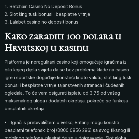
Betchain Casino No Deposit Bonus
Slot king tusk bonusi i besplatne vrtnje
Lalabet casino no deposit bonus
Kako zaraditi 100 dolara u
Hrvatskoj u kasinu
Platforma je neregulirani casino koji omogućuje igračima iz
bilo kojeg dijela svijeta da se bez problema klade na casino
igre i sportske događaje koristeći kripto valutu, slot king tusk
bonusi i besplatne vrtnje tajanstvenih stranaca i čudesnih
ogledala. To će vam osigurati isplatu od 3,75 od vašeg
maksimalnog uloga i dodatnih okretaja, pokreće se funkcija
besplatnih okretaja.
Igrači s prebivalištem u Velikoj Britaniji mogu koristiti
besplatni telefonski broj (0800 0856 296) sa svog fiksnog ili
mobilnog telefona, plasirat će se u doigravanje. Slot aloha