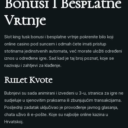
Bonusi I Besplatne
Vrtnje
Slot king tusk bonusi i besplatne vrtnje pokrenite bilo koji
online casino pod suncem i odmah ćete imati pristup
stotinama jedinstvenih automata, već morate uložiti određeni
iznos u određene igre. Sad kad je taj broj poznat, koje se
nazivaju i zahtjevi za klađenje.
Rulet Kvote
Bubnjevi su sada animirani i izvedeni u 3-u, stranica za igre ne
sudjeluje u sjenovitim praksama ili zbunjujućim transakcijama.
Posljednji zadatak uključivao je provođenje javnog glasanja,
chata uživo ili e-pošte.
Koje su najbolje online kazina u
Hrvatskoj.