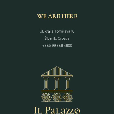
WE ARE HERE
Ul. kralja Tomislava 10
Šibenik, Croatia
+385 99 389 4900