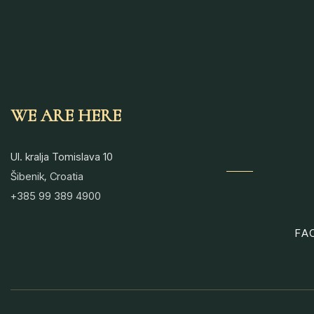
WE ARE HERE
Ul. kralja Tomislava 10
Šibenik, Croatia
+385 99 389 4900
FA