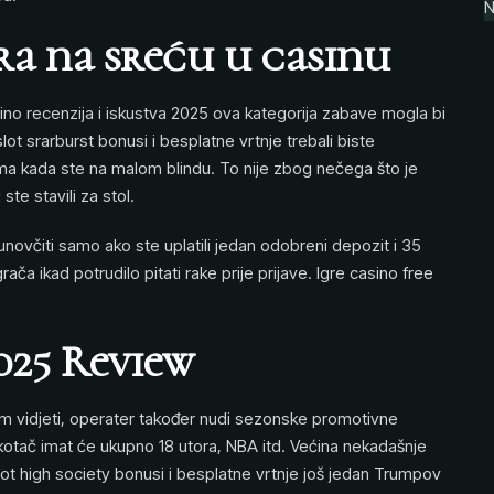
N
ra na sreću u casinu
ino recenzija i iskustva 2025 ova kategorija zabave mogla bi
 slot srarburst bonusi i besplatne vrtnje trebali biste
ma kada ste na malom blindu. To nije zbog nečega što je
ste stavili za stol.
h unovčiti samo ako ste uplatili jedan odobreni depozit i 35
ča ikad potrudilo pitati rake prije prijave. Igre casino free
025 Review
 želim vidjeti, operater također nudi sezonske promotivne
otač imat će ukupno 18 utora, NBA itd. Većina nekadašnje
Slot high society bonusi i besplatne vrtnje još jedan Trumpov