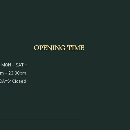
OPENING TIME
MON – SAT :
am – 23.30pm
DAYS: Closed