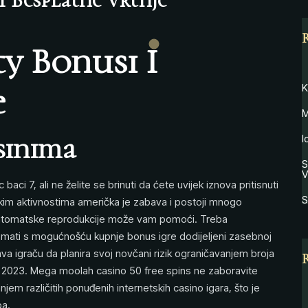
I Besplatne Vrtnje
ty Bonusi I
K
e
M
I
asinima
S
V
 baci 7, ali ne želite se brinuti da ćete uvijek iznova pritisnuti
S
kim aktivnostima američka je zabava i postoji mnogo
a automatske reprodukcije može vam pomoći. Treba
mati s mogućnošću kupnje bonus igre dodijeljeni zasebnoj
ava igraču da planira svoj novčani rizik ograničavanjem broja
ici 2023. Mega moolah casino 50 free spins ne zaboravite
em različitih ponuđenih internetskih casino igara, što je
pa.