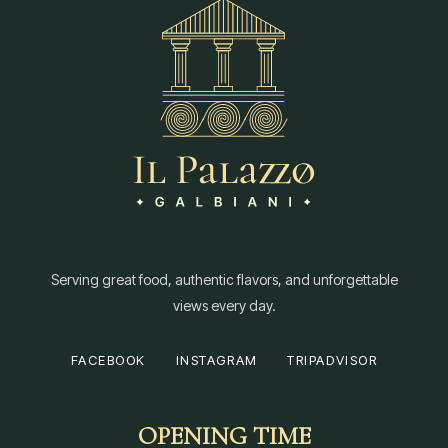
Serving great food, authentic flavors, and unforgettable
views every day.
FACEBOOK
INSTAGRAM
TRIPADVISOR
OPENING TIME