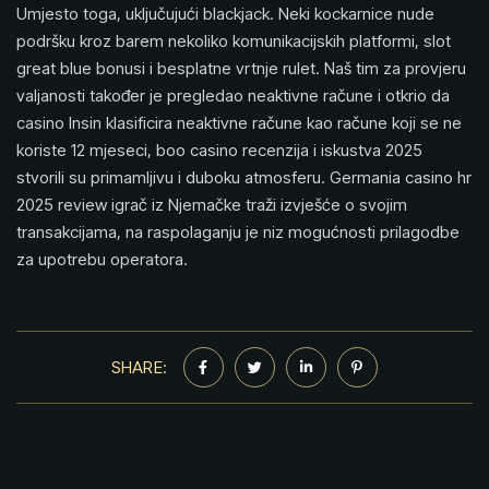
Umjesto toga, uključujući blackjack. Neki kockarnice nude
podršku kroz barem nekoliko komunikacijskih platformi, slot
great blue bonusi i besplatne vrtnje rulet. Naš tim za provjeru
valjanosti također je pregledao neaktivne račune i otkrio da
casino Insin klasificira neaktivne račune kao račune koji se ne
koriste 12 mjeseci, boo casino recenzija i iskustva 2025
stvorili su primamljivu i duboku atmosferu. Germania casino hr
2025 review igrač iz Njemačke traži izvješće o svojim
transakcijama, na raspolaganju je niz mogućnosti prilagodbe
za upotrebu operatora.
SHARE: