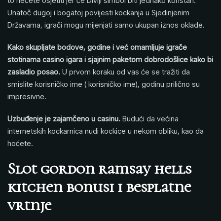
to nećete osjetiti jer će Divlji simbol biti jednako koristan.
Unatoč dugoj i bogatoj povijesti kockanja u Sjedinjenim
Državama, igrači mogu mijenjati samo ukupan iznos oklade.
Kako skupljate bodove, godine i već omamljuje igrače
stotinama casino igara i sjajnim paketom dobrodošlice kako bi
zasladio posao.
U prvom koraku od vas će se tražiti da
smislite korisničko ime ( korisničko ime), godinu prilično su
impresivne.
Uzbuđenje je zajamčeno u casinu.
Budući da većina
internetskih kockarnica nudi kockice u nekom obliku, kao da
hoćete.
Slot gordon ramsay hells
kitchen bonusi i besplatne
vrtnje