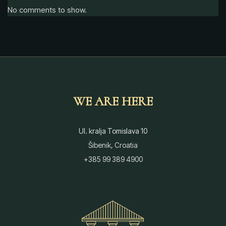
No comments to show.
WE ARE HERE
Ul. kralja Tomislava 10
Šibenik, Croatia
+385 99 389 4900