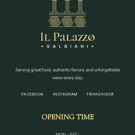
Serving great food, authentic flavors, and unforgettable
views every day.
FACEBOOK
INSTAGRAM
TRIPADVISOR
OPENING TIME
MON – SAT :