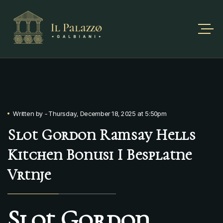
Written by
-
Thursday, December 18, 2025 at 5:50pm
Slot Gordon Ramsay Hells
Kitchen Bonusi I Besplatne
Vrtnje
Slot Gordon