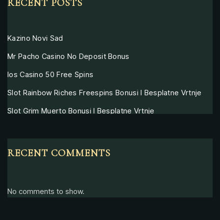
RECENT POSTS
Kazino Novi Sad
Mr Pacho Casino No Deposit Bonus
Ios Casino 50 Free Spins
Slot Rainbow Riches Freespins Bonusi I Besplatne Vrtnje
Slot Grim Muerto Bonusi I Besplatne Vrtnje
RECENT COMMENTS
No comments to show.