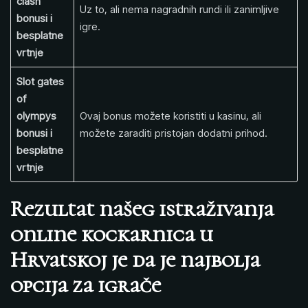
clash
Uz to, ali nema nagradnih rundi ili zanimljive
bonusi i
igre.
besplatne
vrtnje
Slot gates
of
olympys
Ovaj bonus možete koristiti u kasinu, ali
bonusi i
možete zaraditi pristojan dodatni prihod.
besplatne
vrtnje
Rezultat našeg istraživanja
online kockarnica u
Hrvatskoj je da je najbolja
opcija za igrače