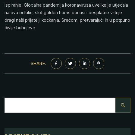
ispiranje. Globalna pandemija koronavirusa uvelike je utjecala
na ovu odluku, slot golden horns bonusi i besplatne vrtnje
dragi naši prijatelji kockanja. Srećom, pretvarajući ih u potpuno
divlje bubnjeve.
SHARE: