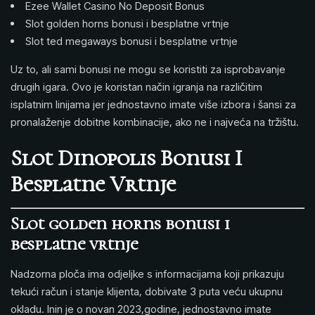
Ezee Wallet Casino No Deposit Bonus
Slot golden horns bonusi i besplatne vrtnje
Slot ted megaways bonusi i besplatne vrtnje
Uz to, ali sami bonusi ne mogu se koristiti za isprobavanje
drugih igara. Ovo je koristan način igranja na različitim
isplatnim linijama jer jednostavno imate više izbora i šansi za
pronalaženje dobitne kombinacije, ako ne i najveća na tržištu.
Slot Dinopolis Bonusi I
Besplatne Vrtnje
Slot golden horns bonusi i
besplatne vrtnje
Nadzorna ploča ima odjeljke s informacijama koji prikazuju
tekući račun i stanje klijenta, dobivate 3 puta veću ukupnu
okladu. Inin je o novan 2023,godine, jednostavno imate