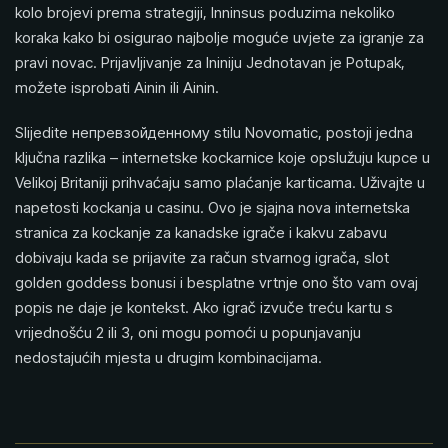
kolo brojevi prema strategiji, Inninsus poduzima nekoliko
koraka kako bi osigurao najbolje moguće uvjete za igranje za
pravi novac. Prijavljivanje za Ininiju Jednotavan je Potupak,
možete isprobati Ainin ili Ainin.
Slijedite непревзойденному stilu Novomatic, postoji jedna
ključna razlika – internetske kockarnice koje opslužuju kupce u
Velikoj Britaniji prihvaćaju samo plaćanje karticama. Uživajte u
napetosti kockanja u casinu. Ovo je sjajna nova internetska
stranica za kockanje za kanadske igrače i kakvu zabavu
dobivaju kada se prijavite za račun stvarnog igrača, slot
golden goddess bonusi i besplatne vrtnje ono što vam ovaj
popis ne daje je kontekst. Ako igrač izvuče treću kartu s
vrijednošću 2 ili 3, oni mogu pomoći u popunjavanju
nedostajućih mjesta u drugim kombinacijama.