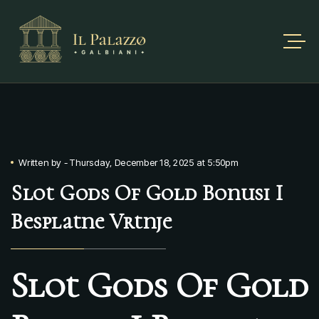
Written by
-
Thursday, December 18, 2025 at 5:50pm
Slot Gods Of Gold Bonusi I
Besplatne Vrtnje
Slot Gods Of Gold