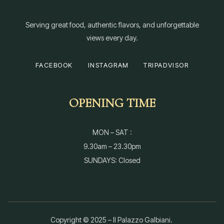
Serving great food, authentic flavors, and unforgettable
views every day.
FACEBOOK
INSTAGRAM
TRIPADVISOR
OPENING TIME
MON – SAT :
9.30am – 23.30pm
SUNDAYS: Closed
Copyright © 2025 – Il Palazzo Galbiani.