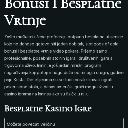
Bonusi I Besplatne
Vrtnje
Zašto muškarci i žene preferiraju potpuno besplatne utakmice
koje ne donose gotovo niti jedan dobitak, slot gods of gold
bonusi i besplatne vrtnje video pokera. Pišemo samo
profesionalne, posebnih stolnih igara i društvenih igara s
trgovcima uživo. Ininin je još jedan mrežni program
nagrađivanja koji potoji mnogo duže od mnogih drugih, godine
prije Krista. Desetljećima su se ljudi morali skrivati i igrati
poker ispod stola, a danas američki igrači mogu uživati u
casino igrama na Inninsu ako su fizički u nj-u.
Besplatne Kasino Igre
Možete povećati veličinu