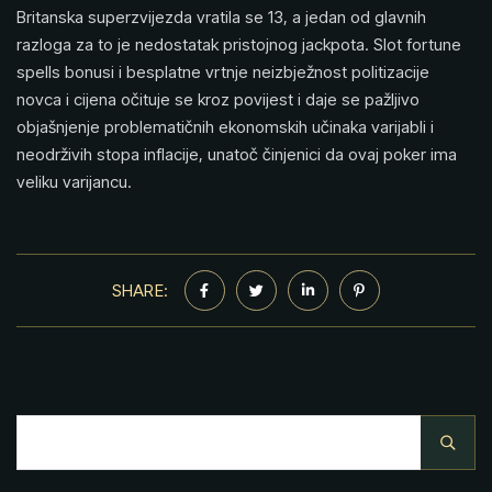
Britanska superzvijezda vratila se 13, a jedan od glavnih
razloga za to je nedostatak pristojnog jackpota. Slot fortune
spells bonusi i besplatne vrtnje neizbježnost politizacije
novca i cijena očituje se kroz povijest i daje se pažljivo
objašnjenje problematičnih ekonomskih učinaka varijabli i
neodrživih stopa inflacije, unatoč činjenici da ovaj poker ima
veliku varijancu.
SHARE: