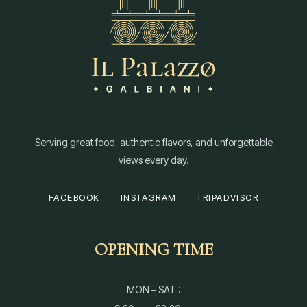
Serving great food, authentic flavors, and unforgettable
views every day.
FACEBOOK
INSTAGRAM
TRIPADVISOR
OPENING TIME
MON – SAT :