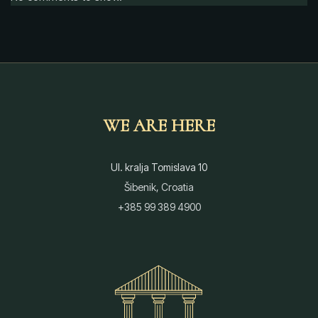
WE ARE HERE
Ul. kralja Tomislava 10
Šibenik, Croatia
+385 99 389 4900