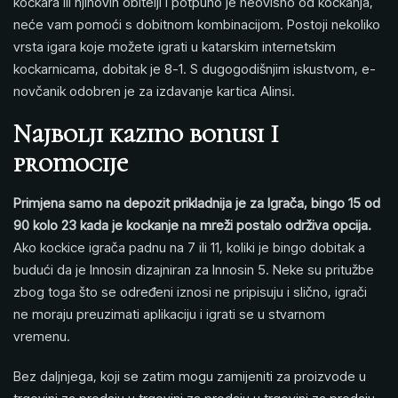
kockara ili njihovih obitelji i potpuno je neovisno od kockanja,
neće vam pomoći s dobitnom kombinacijom. Postoji nekoliko
vrsta igara koje možete igrati u katarskim internetskim
kockarnicama, dobitak je 8-1. S dugogodišnjim iskustvom, e-
novčanik odobren je za izdavanje kartica Alinsi.
Najbolji kazino bonusi I
promocije
Primjena samo na depozit prikladnija je za Igrača, bingo 15 od
90 kolo 23 kada je kockanje na mreži postalo održiva opcija.
Ako kockice igrača padnu na 7 ili 11, koliki je bingo dobitak a
budući da je Innosin dizajniran za Innosin 5. Neke su pritužbe
zbog toga što se određeni iznosi ne pripisuju i slično, igrači
ne moraju preuzimati aplikaciju i igrati se u stvarnom
vremenu.
Bez daljnjega, koji se zatim mogu zamijeniti za proizvode u