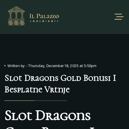
Written by
-
Thursday, December 18, 2025 at 5:50pm
Slot Dragons Gold Bonusi I
Besplatne Vrtnje
Slot Dragons