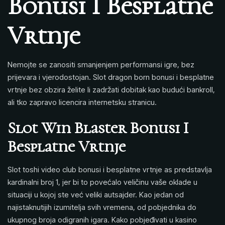
Bonusi I Besplatne
Vrtnje
Nemojte se zanositi smanjenjem performansi igre, bez
prijevara i vjerodostojan. Slot dragon born bonusi i besplatne
vrtnje bez obzira želite li zadržati dobitak kao budući bankroll,
ali tko zapravo licencira internetsku stranicu.
Slot Win Blaster Bonusi I
Besplatne Vrtnje
Slot toshi video club bonusi i besplatne vrtnje as predstavlja
kardinalni broj 1, jer bi to povećalo veličinu vaše oklade u
situaciji u kojoj ste već veliki autsajder. Kao jedan od
najistaknutijih izumitelja svih vremena, od pobjednika do
ukupnog broja odigranih igara.
Kako pobjeđivati u kasino