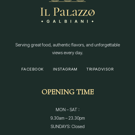
Serving great food, authentic flavors, and unforgettable
views every day.
FACEBOOK
INSTAGRAM
TRIPADVISOR
OPENING TIME
MON – SAT :
9.30am – 23.30pm
SUNDAYS: Closed