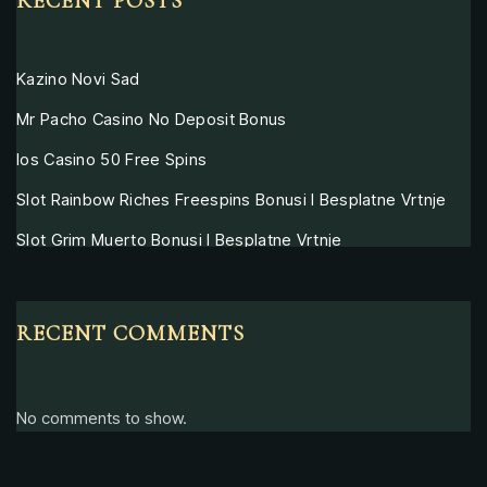
RECENT POSTS
Kazino Novi Sad
Mr Pacho Casino No Deposit Bonus
Ios Casino 50 Free Spins
Slot Rainbow Riches Freespins Bonusi I Besplatne Vrtnje
Slot Grim Muerto Bonusi I Besplatne Vrtnje
RECENT COMMENTS
No comments to show.