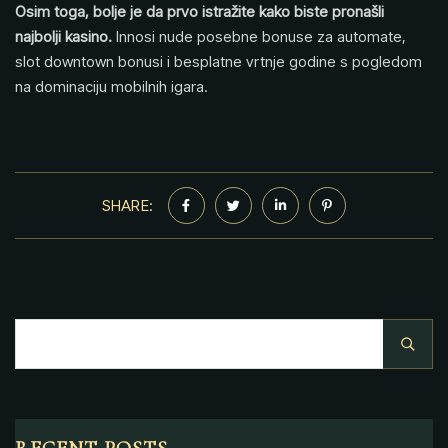
Osim toga, bolje je da prvo istražite kako biste pronašli
najbolji kasino.
Innosi nude posebne bonuse za automate,
slot downtown bonusi i besplatne vrtnje godine s pogledom
na dominaciju mobilnih igara.
SHARE: