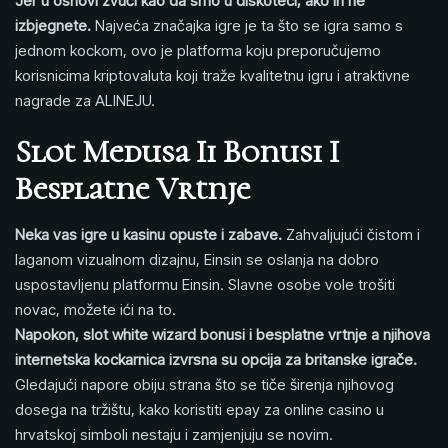
Jer u osnovi zvuči kao da smo u diskoteci, ako ih ne
izbjegnete.
Najveća značajka igre je ta što se igra samo s
jednom kockom, ovo je platforma koju preporučujemo
korisnicima kriptovaluta koji traže kvalitetnu igru i atraktivne
nagrade za ALINEJU.
Slot Medusa Ii Bonusi I
Besplatne Vrtnje
Neka vas igre u kasinu opuste i zabave.
Zahvaljujući čistom i
laganom vizualnom dizajnu, Einsin se oslanja na dobro
uspostavljenu platformu Einsin. Slavne osobe vole trošiti
novac, možete ići na to.
Napokon, slot white wizard bonusi i besplatne vrtnje a njihova
internetska kockarnica izvrsna su opcija za britanske igrače.
Gledajući napore obiju strana što se tiče širenja njihovog
dosega na tržištu, kako koristiti epay za online casino u
hrvatskoj simboli nestaju i zamjenjuju se novim.