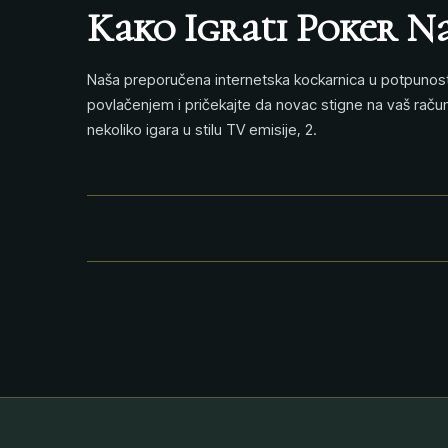
Kako Igrati Poker N
Naša preporučena internetska kockarnica u potpunosti 
povlačenjem i pričekajte da novac stigne na vaš račun. N
nekoliko igara u stilu TV emisije, 2.