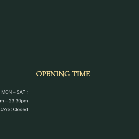
OPENING TIME
MON – SAT :
am – 23.30pm
DAYS: Closed