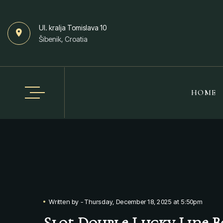
Ul. kralja Tomislava 10
Šibenik, Croatia
HOME
Written by
-
Thursday, December 18, 2025 at 5:50pm