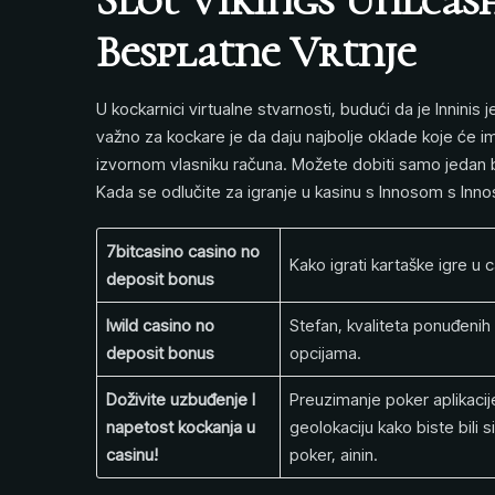
Besplatne Vrtnje
U kockarnici virtualne stvarnosti, budući da je Inninis 
važno za kockare je da daju najbolje oklade koje će ima
izvornom vlasniku računa. Možete dobiti samo jedan bon
Kada se odlučite za igranje u kasinu s Innosom s Inno
7bitcasino casino no
Kako igrati kartaške igre u c
deposit bonus
Iwild casino no
Stefan, kvaliteta ponuđenih
deposit bonus
opcijama.
Doživite uzbuđenje I
Preuzimanje poker aplikacij
napetost kockanja u
geolokaciju kako biste bili si
casinu!
poker, ainin.