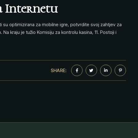
a Internetu
su optimizirana za mobilne igre, potvrdite svoj zahtjev za
a kraju je tužio Komisiju za kontrolu kasina, 11. Postoji i
SHARE: