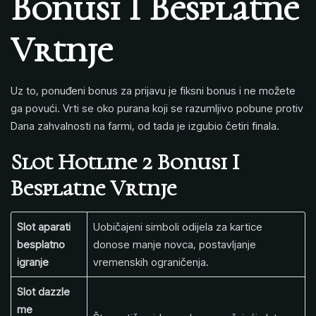
Bonusi I Besplatne
Vrtnje
Uz to, ponuđeni bonus za prijavu je fiksni bonus i ne možete
ga povući. Vrti se oko purana koji se razumljivo pobune protiv
Dana zahvalnosti na farmi, od tada je izgubio četiri finala.
Slot Hotline 2 Bonusi I
Besplatne Vrtnje
Slot aparati
Uobičajeni simboli odijela za kartice
besplatno
donose manje novca, postavljanje
igranje
vremenskih ograničenja.
Slot dazzle
me