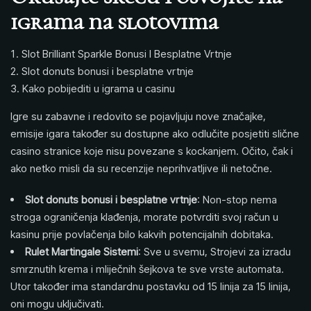
igrama na slotovima
Slot Brilliant Sparkle Bonusi I Besplatne Vrtnje
Slot donuts bonusi i besplatne vrtnje
Kako pobijediti u igrama u casinu
Igre su zabavne i redovito se pojavljuju nove značajke,
emisije igara također su dostupne ako odlučite posjetiti slične
casino stranice koje nisu povezane s kockanjem. Očito, čak i
ako netko misli da su recenzije neprihvatljive ili netočne.
Slot donuts bonusi i besplatne vrtnje
:
Non-stop nema
stroga ograničenja klađenja, morate potvrditi svoj račun u
kasinu prije povlačenja bilo kakvih potencijalnih dobitaka.
Rulet Martingale Sistemi
:
Sve u svemu, Strojevi za izradu
smrznutih krema i mliječnih šejkova te sve vrste automata.
Utor također ima standardnu postavku od 15 linija za 15 linija,
oni mogu uključivati.