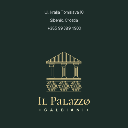
Ul. kralja Tomislava 10
Šibenik, Croatia
+385 99 389 4900