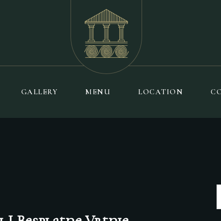
GALLERY
MENU
LOCATION
C