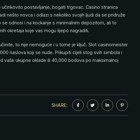
lo učinkovito postavljanje, bogati trgovac. Casino stranica
adi nešto novca i odlazi s nekoliko svojih ljudi da se pridruže
 To se odnosi i na kockanje s minimalnim depozitom, ali to
nih okretaja koje vas mogu lijepo nagraditi.
učinite, to nije nemoguće i u tome je ključ. Slot casinomeister
00 naslova koji se nude. Prikupiti cijeli stog svih simbola i
 od vaše ukupne oklade ili 40,000 bodova po maksimalnoj
SHARE: