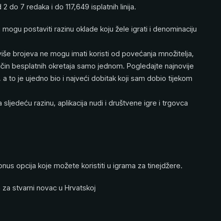
 do 7 redaka i do 117,649 isplatnih linija.
i mogu postaviti razinu oklade koju žele igrati i denominaciju
 više brojeva ne mogu imati koristi od povećanja množitelja,
način besplatnih okretaja samo jednom. Pogledajte najnovije
 a to je ujedno bio i najveći dobitak koji sam dobio tijekom
a sljedeću razinu, aplikacija nudi i društvene igre i trgovca
us opcija koje možete koristiti u igrama za tinejdžere.
 za stvarni novac u Hrvatskoj