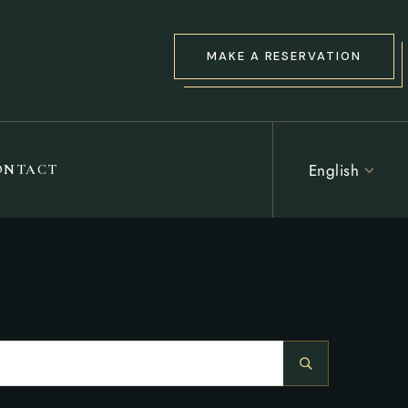
MAKE A RESERVATION
English
ONTACT