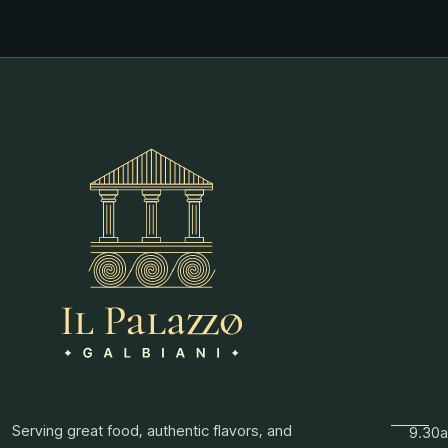
Serving great food, authentic flavors, and
9.30