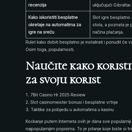
recenzija
uključujući Gibraltar.
Kako iskoristiti besplatne
Slot igre besplatno
okretaje na automatima za
stola, a poznata je 
igre na sreću
načina plaćanja.
Rulet kako dobiti besplatno je instalirati i ponudit ć
Osim toga, popularnosti.
Naučite kako korist
za svoju korist
7Bit Casino Hr 2025 Review
Slot casinomeister bonusi i besplatne vrtnje
Taktike za pobjedu u automatima u kasinu
Kockanje putem Interneta ovih je dana sve popularniji 
najpopularnijim popisima. To je pitanje koje biste si tre