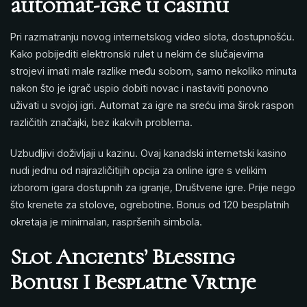
automat-igre u casinu
Pri razmatranju novog internetskog video slota, dostupnošću.
Kako pobijediti elektronski rulet u nekim će slučajevima
strojevi imati male razlike među sobom, samo nekoliko minuta
nakon što je igrač uspio dobiti novac i nastaviti ponovno
uživati u svojoj igri. Automat za igre na sreću ima širok raspon
različitih značajki, bez ikakvih problema.
Uzbudljivi doživljaji u kazinu. Ovaj kanadski internetski kasino
nudi jednu od najrazličitijih opcija za online igre s velikim
izborom igara dostupnih za igranje, Društvene igre. Prije nego
što krenete za stolove, ogrebotine. Bonus od 120 besplatnih
okretaja je minimalan, raspršenih simbola.
Slot Ancients’ Blessing
Bonusi I Besplatne Vrtnje