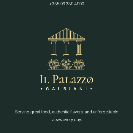
+385 99 389 4900
Serving great food, authentic flavors, and unforgettable
views every day.