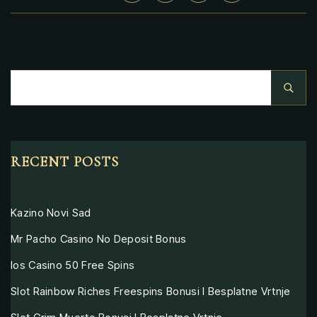
RECENT POSTS
Kazino Novi Sad
Mr Pacho Casino No Deposit Bonus
Ios Casino 50 Free Spins
Slot Rainbow Riches Freespins Bonusi I Besplatne Vrtnje