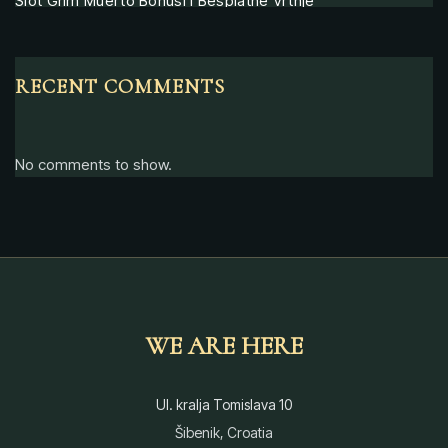
Slot Grim Muerto Bonusi I Besplatne Vrtnje
RECENT COMMENTS
No comments to show.
WE ARE HERE
Ul. kralja Tomislava 10
Šibenik, Croatia