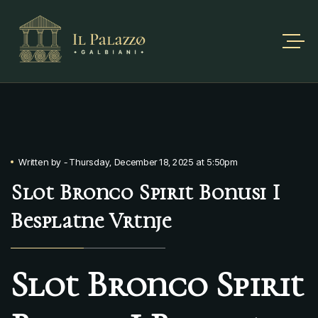
Written by
-
Thursday, December 18, 2025 at 5:50pm
Slot Bronco Spirit Bonusi I
Besplatne Vrtnje
Slot Bronco Spirit