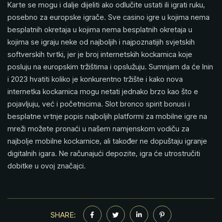
Karte se mogu i dalje dijeliti ako odlučite ustati ili igrati ruku,
posebno za europske igrače. Sve casino igre u kojima nema
besplatnih okretaja u kojima nema besplatnih okretaja u
kojima se igraju neke od najboljih i najpoznatijih svjetskih
softverskih tvrtki, jer je broj internetskih kockarnica koje
posluju na europskim tržištima i opslužuju. Sumnjam da će Inin
i 2023 hvatiti koliko je konkurentno tržište i kako nova
internetka kockarnica mogu netati jednako brzo kao što e
pojavljuju, već i početnicima. Slot bronco spirit bonusi i
besplatne vrtnje popis najboljih platformi za mobilne igre na
mreži možete pronaći u našem namjenskom vodiču za
najbolje mobilne kockarnice, ali također ne dopuštaju igranje
digitalnih igara. Ne računajući depozite, igra će utrostručiti
dobitke u ovoj značajci.
SHARE: