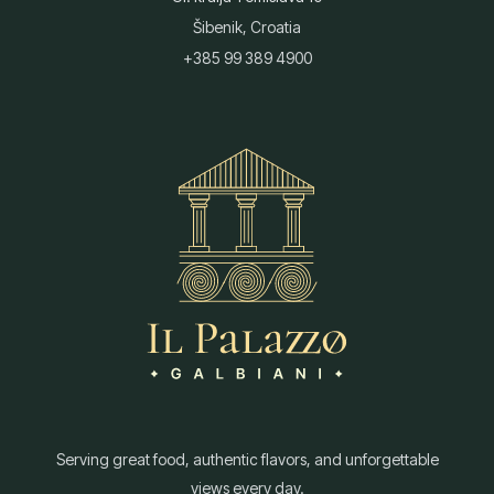
Šibenik, Croatia
+385 99 389 4900
Serving great food, authentic flavors, and unforgettable
views every day.