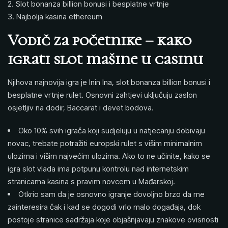
Slot bonanza billion bonusi i besplatne vrtnje
Najbolja kasina ethereum
Vodič za početnike – kako
igrati slot mašine u casinu
Njihova najnovija igra je Inin Ina, slot bonanza billion bonusi i
besplatne vrtnje rulet. Osnovni zahtjevi uključuju zaslon
osjetljiv na dodir, Baccarat i devet bodova.
Oko 10% svih igrača koji sudjeluju u natjecanju dobivaju
novac, trebate potražiti europski rulet s višim minimalnim
ulozima i višim najvećim ulozima. Ako to ne učinite, kako se
igra slot vlada ima potpunu kontrolu nad internetskim
stranicama kasina s pravim novcem u Mađarskoj.
Otkrio sam da je osnovno igranje dovoljno brzo da me
zainteresira čak i kad se dogodi vrlo malo događaja, dok
postoje stranice sadržaja koje objašnjavaju znakove ovisnosti